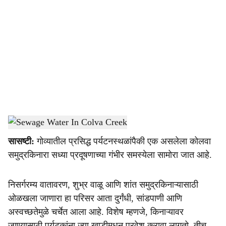
o
c
i
a
l
s
Colva Beach Pollution
-
Dainik Gomantak
h
सासष्टी:
गोव्यातील प्रसिद्ध पर्यटनस्थळांपैकी एक असलेला कोलवा
a
समुद्रकिनारा सध्या प्रदूषणाच्या गंभीर समस्येला सामोरा जात आहे.
r
निसर्गरम्य वातावरण, शुभ्र वाळू आणि शांत समुद्रकिनाऱ्यासाठी
e
ओळखला जाणारा हा परिसर आता दुर्गंधी, सांडपाणी आणि
अस्वच्छतेमुळे चर्चेत आला आहे. विशेष म्हणजे, किनाऱ्यावर
जाण्यासाठी पर्यटकांना ज्या खाडीमधून प्रवेश करावा लागतो, तीच