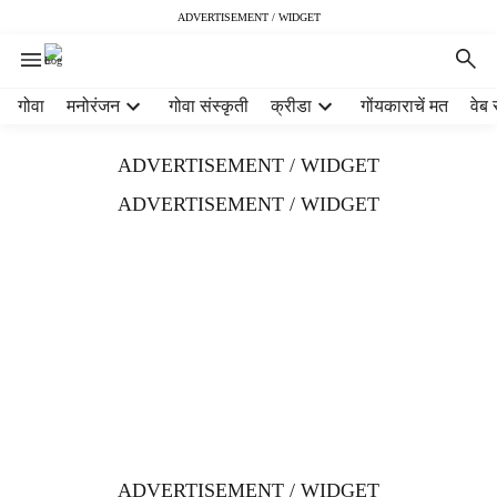
ADVERTISEMENT / WIDGET
H
गोवा
मनोरंजन
गोवा संस्कृती
क्रीडा
गोंयकाराचें मत
वेब 
e
a
ADVERTISEMENT / WIDGET
d
e
ADVERTISEMENT / WIDGET
r
m
e
n
u
i
t
e
m
s
ADVERTISEMENT / WIDGET