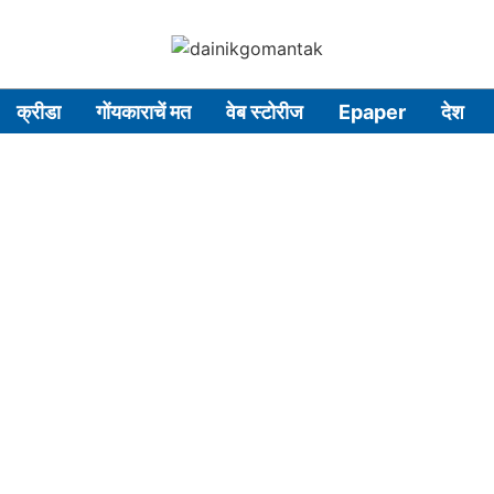
क्रीडा
गोंयकाराचें मत
वेब स्टोरीज
Epaper
देश