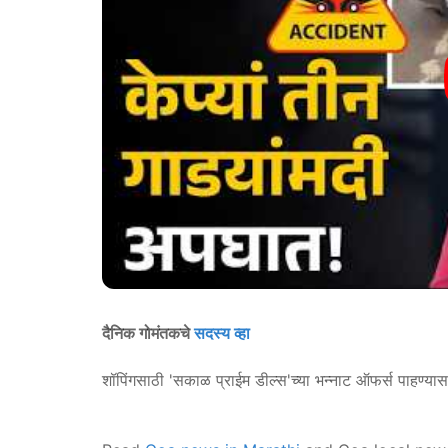
दैनिक गोमंतकचे
सदस्य व्हा
शॉपिंगसाठी 'सकाळ प्राईम डील्स'च्या भन्नाट ऑफर्स पाहण्या