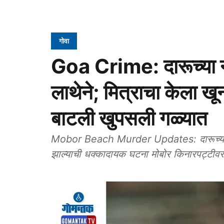
गोवा
Goa Crime: दारूच्‍या 
लाथेने; मित्राचा केला 
बाटली खुपसली गळ्यात
Mobor Beach Murder Updates: दारूच्या नशे
झाल्याची धक्कादायक घटना मोबोर किनारपट्टीव