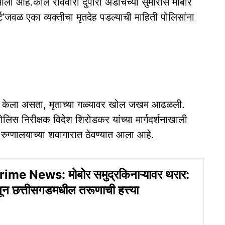
आली आहे.काल रविवारी दुपारी अडीचच्या सुमारास मोबोर
ट’जवळ एका व्यक्तीचा मृतदेह पडल्याची माहिती पोलिसांना
ा केला असता, मृताच्या गळ्यावर खोल जखम आढळली.
ोलिस निरीक्षक विदेश शिरोडकर यांच्या मार्गदर्शनाखाली
ा रुग्णालयाच्या शवागारात ठेवण्यात आला आहे.
me News: मोबोर समुद्रकिनाऱ्यावर थरार:
ातून छत्तीसगडमधील तरूणाची हत्त्या