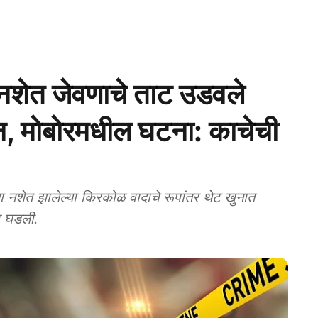
नशेत जेवणाचे ताट उडवले
खून, मोबोरमधील घटना: काचेची
त झालेल्या किरकोळ वादाचे रूपांतर थेट खुनात
र घडली.