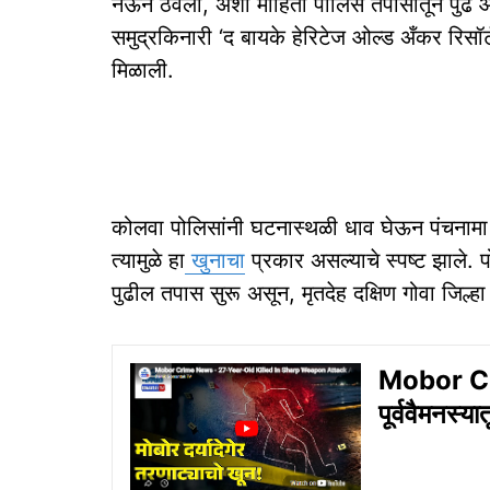
नेऊन ठेवला, अशी माहिती पोलिस तपासातून पुढे 
समुद्रकिनारी ‘द बायके हेरिटेज ओल्ड अँकर रिसॉर्
मिळाली.
कोलवा पोलिसांनी घटनास्थळी धाव घेऊन पंचनाम
त्यामुळे हा
खुनाचा
प्रकार असल्याचे स्पष्ट झाले. प
पुढील तपास सुरू असून, मृतदेह दक्षिण गोवा जिल्ह
Mobor Cri
पूर्ववैमनस्य