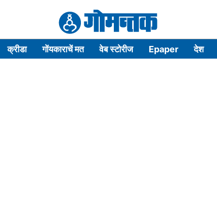
क्रीडा
गोंयकाराचें मत
वेब स्टोरीज
Epaper
देश