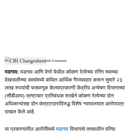
c
i
a
l
s
Konkan Railway Fraud
-
Dainik Gomantak
h
मडगाव:
मडगाव आणि वेर्णा येथील कोकण रेल्वेच्या रनिंग रूमच्या
a
देखभालीच्या कामांमध्ये कथित आर्थिक गैरव्यवहार करून सुमारे २३
r
लाख रुपयांची फसवणूक केल्याप्रकरणी केंद्रीय अन्वेषण विभागाच्या
(सीबीआय) भ्रष्टाचार प्रतिबंधक शाखेने कोकण रेल्वेच्या दोन
e
अधिकाऱ्यांसह दोन कंत्राटदारांविरुद्ध विशेष न्यायालयात आरोपपत्र
दाखल केले आहे.
या प्रकरणातील आरोपींमध्ये
मडगाव
विभागाचे तत्कालीन वरिष्ठ