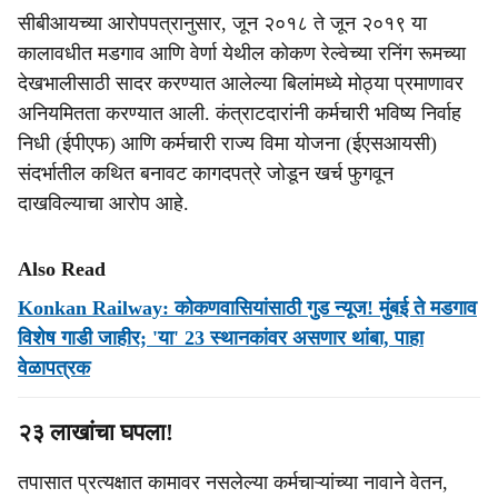
सीबीआयच्या आरोपपत्रानुसार, जून २०१८ ते जून २०१९ या
कालावधीत मडगाव आणि वेर्णा येथील कोकण रेल्वेच्या रनिंग रूमच्या
देखभालीसाठी सादर करण्यात आलेल्या बिलांमध्ये मोठ्या प्रमाणावर
अनियमितता करण्यात आली. कंत्राटदारांनी कर्मचारी भविष्य निर्वाह
निधी (ईपीएफ) आणि कर्मचारी राज्य विमा योजना (ईएसआयसी)
संदर्भातील कथित बनावट कागदपत्रे जोडून खर्च फुगवून
दाखविल्याचा आरोप आहे.
Also Read
Konkan Railway: कोकणवासियांसाठी गुड न्यूज! मुंबई ते मडगाव
विशेष गाडी जाहीर; 'या' 23 स्थानकांवर असणार थांबा, पाहा
वेळापत्रक
२३ लाखांचा घपला!
तपासात प्रत्यक्षात कामावर नसलेल्या कर्मचाऱ्यांच्या नावाने वेतन,