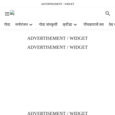
ADVERTISEMENT / WIDGET
H
गोवा
मनोरंजन
गोवा संस्कृती
क्रीडा
गोंयकाराचें मत
वेब 
e
a
ADVERTISEMENT / WIDGET
d
e
ADVERTISEMENT / WIDGET
r
m
e
n
u
i
t
e
m
s
ADVERTISEMENT / WIDGET