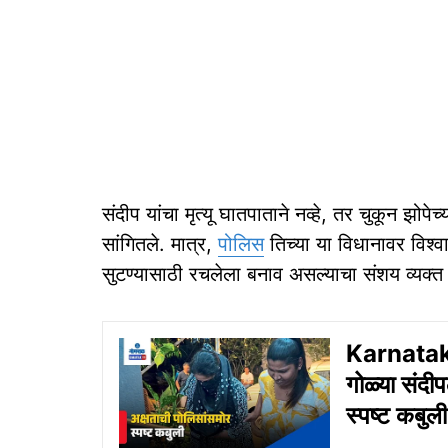
संदीप यांचा मृत्यू घातपाताने नव्हे, तर चुकून झोपेच
सांगितले. मात्र,
पोलिस
तिच्या या विधानावर विश्व
सुटण्यासाठी रचलेला बनाव असल्याचा संशय व्यक्
Karnataka
गोळ्या संदीप
स्पष्ट कबुली,