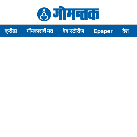
क्रीडा
गोंयकाराचें मत
वेब स्टोरीज
Epaper
देश