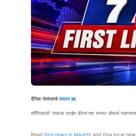
दैनिक गोमंतकचे
सदस्य व्हा
शॉपिंगसाठी 'सकाळ प्राईम डील्स'च्या भन्नाट ऑफर्स पाहण्या
Read
Goa news in Marathi
and Goa local new