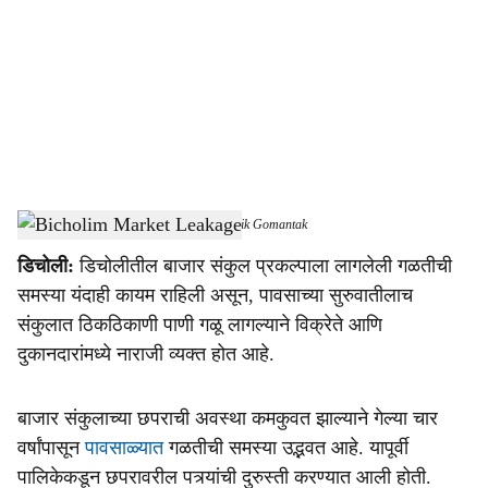
c
i
a
l
s
Bicholim Market Complex Leakage
-
Dainik Gomantak
h
डिचोली:
डिचोलीतील बाजार संकुल प्रकल्पाला लागलेली गळतीची
a
समस्या यंदाही कायम राहिली असून, पावसाच्या सुरुवातीलाच
r
संकुलात ठिकठिकाणी पाणी गळू लागल्याने विक्रेते आणि
दुकानदारांमध्ये नाराजी व्यक्त होत आहे.
e
बाजार संकुलाच्या छपराची अवस्था कमकुवत झाल्याने गेल्या चार
वर्षांपासून
पावसाळ्यात
गळतीची समस्या उद्भवत आहे. यापूर्वी
पालिकेकडून छपरावरील पत्र्यांची दुरुस्ती करण्यात आली होती.