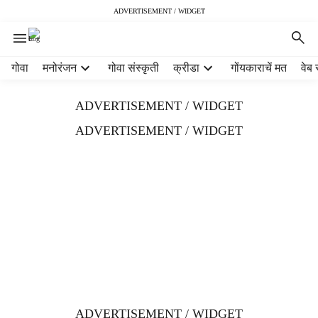
ADVERTISEMENT / WIDGET
H
गोवा
मनोरंजन
गोवा संस्कृती
क्रीडा
गोंयकाराचें मत
वेब 
e
a
ADVERTISEMENT / WIDGET
d
e
ADVERTISEMENT / WIDGET
r
m
e
n
u
i
t
e
m
s
ADVERTISEMENT / WIDGET