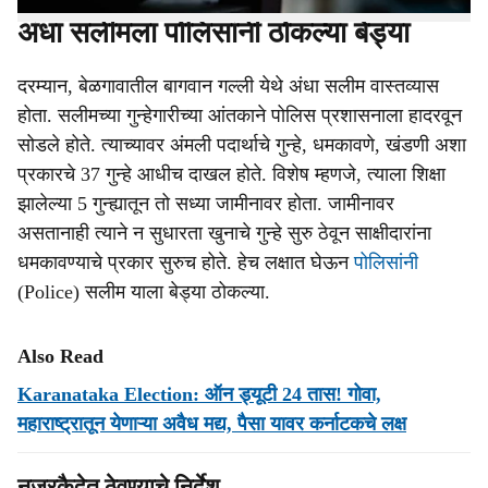
अंधा सलीमला पोलिसांनी ठोकल्या बेड्या
दरम्यान, बेळगावातील बागवान गल्ली येथे अंधा सलीम वास्तव्यास
होता. सलीमच्या गुन्हेगारीच्या आंतकाने पोलिस प्रशासनाला हादरवून
सोडले होते. त्याच्यावर अंमली पदार्थाचे गुन्हे, धमकावणे, खंडणी अशा
प्रकारचे 37 गुन्हे आधीच दाखल होते. विशेष म्हणजे, त्याला शिक्षा
झालेल्या 5 गुन्ह्यातून तो सध्या जामीनावर होता. जामीनावर
असतानाही त्याने न सुधारता खुनाचे गुन्हे सुरु ठेवून साक्षीदारांना
धमकावण्याचे प्रकार सुरुच होते. हेच लक्षात घेऊन
पोलिसांनी
(Police) सलीम याला बेड्या ठोकल्या.
Also Read
Karanataka Election: ऑन ड्यूटी 24 तास! गोवा,
महाराष्ट्रातून येणाऱ्या अवैध मद्य, पैसा यावर कर्नाटकचे लक्ष
नजरकैदेत ठेवण्याचे निर्देश