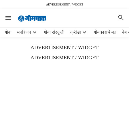
ADVERTISEMENT / WIDGET
H
गोवा
मनोरंजन
गोवा संस्कृती
क्रीडा
गोंयकाराचें मत
वेब 
e
a
ADVERTISEMENT / WIDGET
d
e
ADVERTISEMENT / WIDGET
r
m
e
n
u
i
t
e
m
s