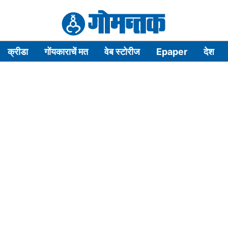
क्रीडा
गोंयकाराचें मत
वेब स्टोरीज
Epaper
देश