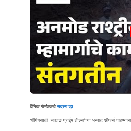
दैनिक गोमंतकचे
सदस्य व्हा
शॉपिंगसाठी 'सकाळ प्राईम डील्स'च्या भन्नाट ऑफर्स पाहण्या