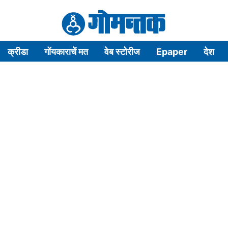
क्रीडा
गोंयकाराचें मत
वेब स्टोरीज
Epaper
देश