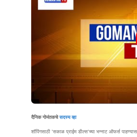
दैनिक गोमंतकचे
सदस्य व्हा
शॉपिंगसाठी 'सकाळ प्राईम डील्स'च्या भन्नाट ऑफर्स पाहण्या