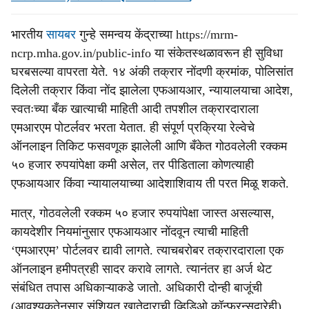
भारतीय
सायबर
गुन्हे समन्वय केंद्राच्या https://mrm-
ncrp.mha.gov.in/public-info या संकेतस्थळावरून ही सुविधा
घरबसल्या वापरता येते. १४ अंकी तक्रार नोंदणी क्रमांक, पोलिसांत
दिलेली तक्रार किंवा नोंद झालेला एफआयआर, न्यायालयाचा आदेश,
स्वतःच्या बँक खात्याची माहिती आदी तपशील तक्रारदाराला
एमआरएम पोटर्लवर भरता येतात. ही संपूर्ण प्रक्रिया रेल्वेचे
ऑनलाइन तिकिट फसवणूक झालेली आणि बँकेत गोठवलेली रक्कम
५० हजार रुपयांपेक्षा कमी असेल, तर पीडिताला कोणत्याही
एफआयआर किंवा न्यायालयाच्या आदेशाशिवाय ती परत मिळू शकते.
मात्र, गोठवलेली रक्कम ५० हजार रुपयांपेक्षा जास्त असल्यास,
कायदेशीर नियमांनुसार एफआयआर नोंदवून त्याची माहिती
‘एमआरएम’ पोर्टलवर द्यावी लागते. त्याचबरोबर तक्रारदाराला एक
ऑनलाइन हमीपत्रही सादर करावे लागते. त्यानंतर हा अर्ज थेट
संबंधित तपास अधिकाऱ्याकडे जातो. अधिकारी दोन्ही बाजूंची
(आवश्यकतेनुसार संशियत खातेदाराची व्हिडिओ कॉन्फरन्सद्वारेही)