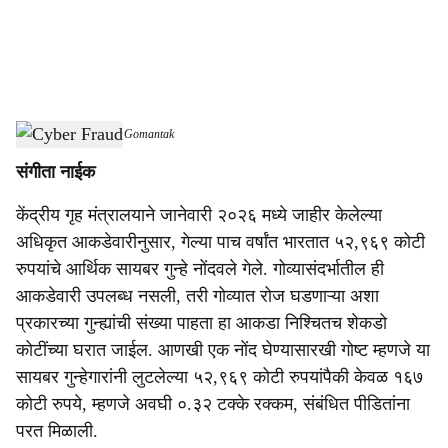
a
l
s
Cyber Fraud
-
Dainik Gomantak
h
संगीता नाईक
a
केंद्रीय गृह मंत्रालयाने जानेवारी २०२६ मध्ये जाहीर केलेल्या
r
अधिकृत आकडेवारीनुसार, गेल्या पाच वर्षांत भारतात ५२,९६९ कोटी
e
रुपयांचे आर्थिक सायबर गुन्हे नोंदवले गेले. गोव्यासंदर्भातील ही
आकडेवारी उपलब्ध नसली, तरी गोव्यात रोज घडणाऱ्या अशा
प्रकारच्या गुन्ह्यांची संख्या पाहता हा आकडा निश्चितच शेकडो
कोटींच्या घरात जाईल. आणखी एक नोंद घेण्यासारखी गोष्ट म्हणजे या
सायबर गुन्हेगारांनी लुटलेल्या ५२,९६९ कोटी रुपयांपैकी केवळ १६७
कोटी रुपये, म्हणजे अवघी ०.३२ टक्के रक्कम, संबंधित पीडितांना
परत मिळाली.