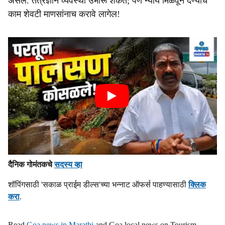
असेल. तंत्रज्ञान व्यवस्था उभारू शकते; पण न्याय मिळवून देण्याचे
काम शेवटी माणसांनाच करावे लागेल!
दैनिक गोमंतकचे
सदस्य व्हा
शॉपिंगसाठी 'सकाळ प्राईम डील्स'च्या भन्नाट ऑफर्स पाहण्यासाठी
क्लिक
करा
.
Read
Goa news in Marathi
and Goa local news on Tourism,