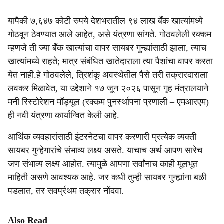
यापैकी ७,६४७ कोटी रुपये देशभरातील ९४ लाख बँक खात्यांमध्ये
गोठवून ठेवण्यात आले आहेत, असे यंत्रणा सांगते. गोठवलेली रक्कम
म्हणजे ती ज्या बँक खात्यांचा वापर सायबर गुन्ह्यांसाठी झाला, त्याच
खात्यांमध्ये राहते; मात्र संबंधित खातेदाराला त्या पैशांचा वापर करता
येत नाही.हे गोठवलेले, त्रिशंकू अवस्थेतील पैसे तरी तक्रारदाराला
लवकर मिळावेत, या उद्देशाने १७ जून २०२६ पासून गृह मंत्रालयाने
मनी रिस्टोरेशन मॉड्यूल (रक्कम पुनर्स्थापना प्रणाली – एमआरएम)
ही नवी यंत्रणा कार्यान्वित केली आहे.
आर्थिक व्यवहारांसाठी इंटरनेटचा वापर करणारी प्रत्येक व्यक्ती
सायबर गुन्हेगारांचे संभाव्य लक्ष्य असते. याचाच अर्थ आपण सारेच
जण संभाव्य लक्ष्य आहोत. त्यामुळे आपणा सर्वांनाच काही मूलभूत
माहिती असणे आवश्यक आहे. जर कधी तुम्ही सायबर गुन्ह्यांना बळी
पडलात, तर सवर्प्रथम तक्रार नोंदवा.
Also Read