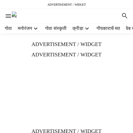
ADVERTISEMENT / WIDGET
H
गोवा
मनोरंजन
गोवा संस्कृती
क्रीडा
गोंयकाराचें मत
वेब 
e
a
ADVERTISEMENT / WIDGET
d
e
ADVERTISEMENT / WIDGET
r
m
e
n
u
i
t
e
m
s
ADVERTISEMENT / WIDGET