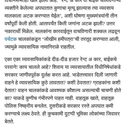
विधानसभेतही खल झाला आहे. ‘रेन्ट अ कार वा बाईक चालविणाऱ्या
व्यक्तीने केलेल्या अपघातात कुणाचा मृत्यू झाल्यास त्या व्यवसाय
मालकाला अटक करण्यात येईल’, अशी घोषणा मुख्यमंत्र्यांनी तीन
वर्षांपूर्वी केली होती. आतापर्यंत किती जणांना अटक झाली? उत्तर
नकारार्थी मिळेल. मालकांना कारवाईतून वाचविणारी शक्कल लढवून
पर्यटक
चालकांकडून ‘जोखीम हमीपत्रा’ची तरतूद करण्यात आली,
ज्यामुळे व्यावसायिक नामानिराळे राहतील.
एका एका व्यावसायिकांकडे दीड-दीड हजार रेन्ट अ कार, बाईकचे
परवाने! काय चालले आहे? शिवाय या व्यवसायातील विधीनिषेधांकडे
सरकार जाणीवपूर्वक दुर्लक्ष करत आहे. भाडेतत्त्वावर दिली जाणारी
वाहने हे व्यावसायिक कुठे लावतात? कशी ठेवतात? ग्राहकांना कशी
देतात? वाहन चालकांकडे आवश्यक कौशल्य असल्याची चाचणी होते
का? याकडे कुणीच गंभीरपणे पाहत नाही. वाहतूक खाते, वाहतूक
पोलिस निष्क्रीय बनलेत. दुसरीकडे सरकार रस्ते अपघात कमी
करण्याचे लक्ष्य ठेवते. ही कुचकामी दुटप्पी भूमिका लोकांच्या जिवावर
बेतते.