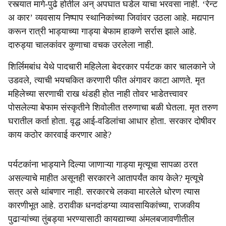
रस्त्यात मागे-पुढे होतील अन् अपघात घडेल याचा भरवसा नाही. ‘रेन्ट
अ कार’ व्यवसाय निष्पाप स्थानिकांच्या जिवांवर उठला आहे. मद्यपान
करून रात्री भाड्याच्या गाड्या बेफाम हाकणे सर्रास झाले आहे.
दारुड्या चालकांवर कुणाचा वचक उरलेला नाही.
शिर्लिमबांध येथे पादचारी महिलेला बेदरकार पर्यटक कार चालकाने जे
उडवले, त्याची भयचकित करणारी फीत अंगावर काटा आणते. मृत
महिलेच्या सरणाची राख थंडही होत नाही तोवर भाडेतत्त्वावर
पोसलेल्या बेफाम संस्कृतीने शिवोलीत तरुणाचा बळी घेतला. मृत तरुण
घरातील कर्ता होता. वृद्ध आई-वडिलांचा आधार होता. सरकार दोषीवर
काय कठोर कारवाई करणार आहे?
पर्यटकांना भाड्याने दिल्या जाणाऱ्या गाड्या मृत्यूचा सापळा ठरत
असल्याचे माहीत असूनही सरकारने आतापर्यंत काय केले? मृत्यूचे
सत्र असे थांबणार नाही. सरकारचे लकवा मारलेले धोरण त्यास
कारणीभूत आहे. ठरावीक धनदांडग्या व्यावसायिकांच्या, राजकीय
पुढाऱ्यांच्या तुंबड्या भरण्यासाठी कायद्याच्या अंमलबजावणीतील