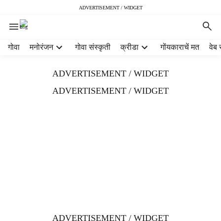
ADVERTISEMENT / WIDGET
H
गोवा
मनोरंजन
गोवा संस्कृती
क्रीडा
गोंयकाराचें मत
वेब 
e
a
ADVERTISEMENT / WIDGET
d
e
ADVERTISEMENT / WIDGET
r
m
e
n
u
i
t
e
m
s
ADVERTISEMENT / WIDGET