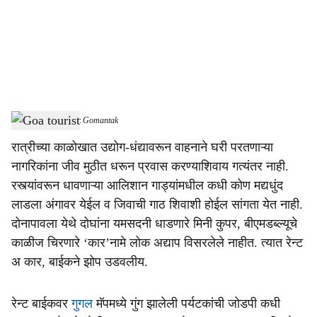
i
a
l
s
Goa tourist
-
Dainik Gomantak
h
रात्रीच्या काळोखात उद्योग-धंद्यावरून वाहनाने घरी परतणाऱ्या
a
नागरिकांना जीव मुठीत धरून प्रवास करण्याशिवाय गत्यंतर नाही.
r
रस्त्यांवरून धावणाऱ्या आलिशान गाड्यांमधील कधी कोण मद्यधुंद
लाडला अंगावर येईल व जिवाची गाठ शिवाशी होईल सांगता येत नाही.
e
दोनापावला येथे दोघांना यमसदनी धाडणारे मिनी कुपर, बीएमडब्ल्यूचे
काळीज चिरणारे ‘कार’नामे लोक अद्याप विसरलेले नाहीत. त्यात रेन्ट
अ कार, बाईकने झोप उडवलीय.
रेन्ट बाईकवर
गुगल
मॅपमध्ये गुंग झालेली पर्यटकांची जोडपी कधी