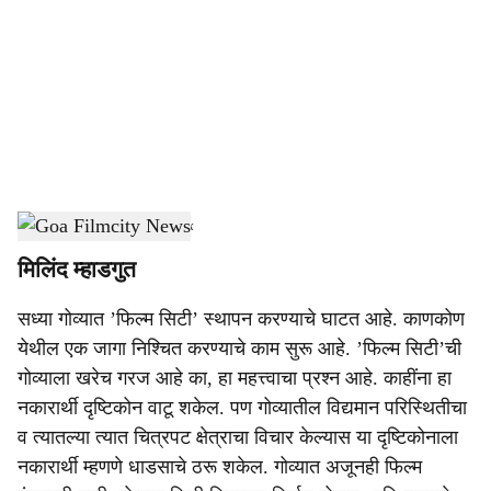
c
i
a
l
s
Goa Filmcity
-
Dainik Gomantak
h
मिलिंद म्हाडगुत
a
सध्या गोव्यात ’फिल्म सिटी’ स्थापन करण्याचे घाटत आहे. काणकोण
r
येथील एक जागा निश्चित करण्याचे काम सुरू आहे. ’फिल्म सिटी’ची
e
गोव्याला खरेच गरज आहे का, हा महत्त्वाचा प्रश्न आहे. काहींना हा
नकारार्थी दृष्टिकोन वाटू शकेल. पण गोव्यातील विद्यमान परिस्थितीचा
व त्यातल्या त्यात चित्रपट क्षेत्राचा विचार केल्यास या दृष्टिकोनाला
नकारार्थी म्हणणे धाडसाचे ठरू शकेल. गोव्यात अजूनही फिल्म