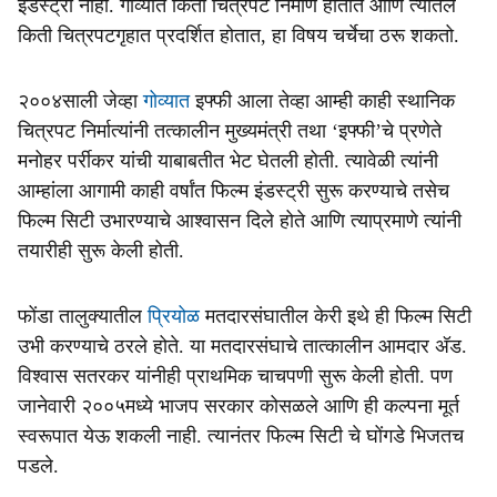
इंडस्ट्री नाही. गोव्यात किती चित्रपट निर्माण होतात आणि त्यातले
किती चित्रपटगृहात प्रदर्शित होतात, हा विषय चर्चेचा ठरू शकतो.
२००४साली जेव्हा
गोव्यात
इफ्फी आला तेव्हा आम्ही काही स्थानिक
चित्रपट निर्मात्यांनी तत्कालीन मुख्यमंत्री तथा ‘इफ्फी’चे प्रणेते
मनोहर पर्रीकर यांची याबाबतीत भेट घेतली होती. त्यावेळी त्यांनी
आम्हांला आगामी काही वर्षांत फिल्म इंडस्ट्री सुरू करण्याचे तसेच
फिल्म सिटी उभारण्याचे आश्वासन दिले होते आणि त्याप्रमाणे त्यांनी
तयारीही सुरू केली होती.
फोंडा तालुक्यातील
प्रियोळ
मतदारसंघातील केरी इथे ही फिल्म सिटी
उभी करण्याचे ठरले होते. या मतदारसंघाचे तात्कालीन आमदार अ‍ॅड.
विश्वास सतरकर यांनीही प्राथमिक चाचपणी सुरू केली होती. पण
जानेवारी २००५मध्ये भाजप सरकार कोसळले आणि ही कल्पना मूर्त
स्वरूपात येऊ शकली नाही. त्यानंतर फिल्म सिटी चे घोंगडे भिजतच
पडले.