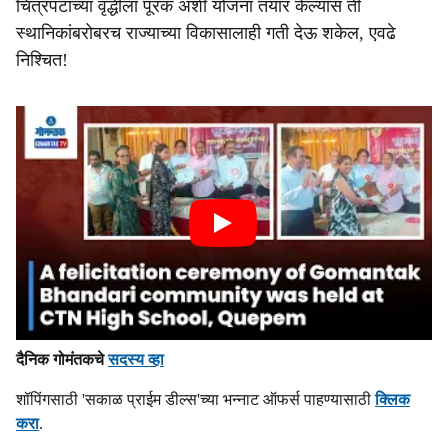
चित्रपटांच्या वृद्धीला पूरक अशी योजना तयार केल्यास ती
स्थानिकांबरोबरच राज्याच्या विकासालाही गती देऊ शकेल, एवढे
निश्चित!
दैनिक गोमंतकचे
सदस्य व्हा
शॉपिंगसाठी 'सकाळ प्राईम डील्स'च्या भन्नाट ऑफर्स पाहण्यासाठी
क्लिक
करा
.