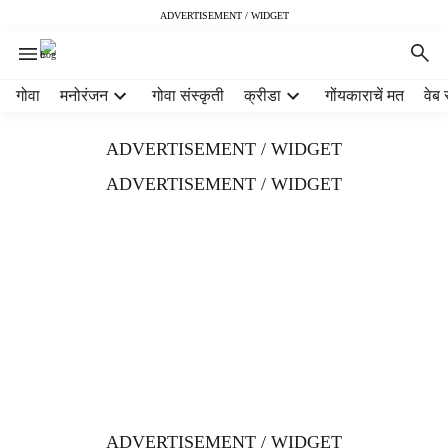
ADVERTISEMENT / WIDGET
H
गोवा
मनोरंजन
गोवा संस्कृती
क्रीडा
गोंयकाराचें मत
वेब 
e
a
ADVERTISEMENT / WIDGET
d
e
ADVERTISEMENT / WIDGET
r
m
e
n
u
i
t
e
m
s
ADVERTISEMENT / WIDGET