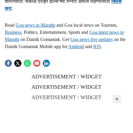
शॉपिंगसाठी 'सकाळ प्राईम डील्स'च्या भन्नाट ऑफर्स पाहण्यासाठी
क्लिक
करा
.
Read
Goa news in Marathi
and Goa local news on Tourism,
Business
, Politics, Entertainment, Sports and
Goa latest news in
Marathi
on Dainik Gomantak. Get
Goa news live updates
on the
Dainik Gomantak Mobile app for
Android
and
IOS
.
ADVERTISEMENT / WIDGET
ADVERTISEMENT / WIDGET
ADVERTISEMENT / WIDGET
×