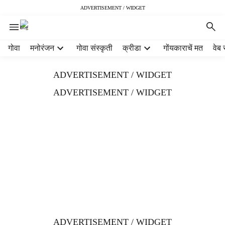
ADVERTISEMENT / WIDGET
H
गोवा
मनोरंजन
गोवा संस्कृती
क्रीडा
गोंयकाराचें मत
वेब 
e
a
ADVERTISEMENT / WIDGET
d
e
ADVERTISEMENT / WIDGET
r
m
e
n
u
i
t
e
m
s
ADVERTISEMENT / WIDGET