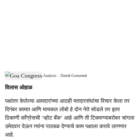
o
c
i
a
l
s
Goa Congress Vote Bank Analysis
-
Dainik Gomantak
h
विलास ओहाळ
a
पक्षांतर केलेल्या आमदारांच्या आठही मतदारसंघांचा विचार केला तर
r
दिगंबर कामत आणि मायकल लोबो हे दोन नेते सोडले तर इतर
e
ठिकाणी काँग्रेसची ‘व्होट बँक’ आहे आणि ती टिकवण्याबरोबर चांगला
उमेदवार देऊन त्यांना पाठबळ देण्याचे काम पक्षाला करावे लागणार
आहे.