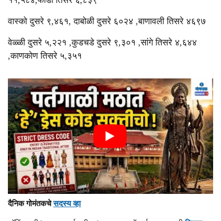
११,५८४,फोंडा तिसरे ६,८३९
वास्को दुसरे ९,४६१, दाबोळी दुसरे ६०२४ ,बाणावली तिसरे ४६९७
वेळ्ळी दुसरे ५,२२१ ,कुडचडे दुसरे ९,३०१ ,सांगे तिसरे ४,६४४
,काणकोण तिसरे ५,३५१
दैनिक गोमंतकचे
सदस्य व्हा