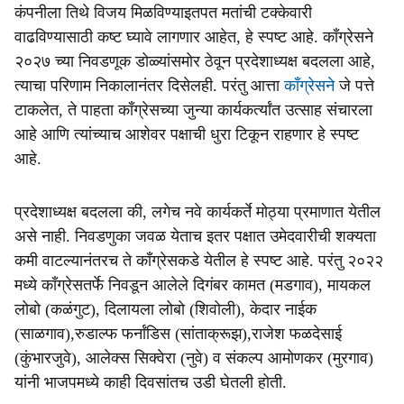
कंपनीला तिथे विजय मिळविण्याइतपत मतांची टक्केवारी
वाढविण्यासाठी कष्ट घ्यावे लागणार आहेत, हे स्पष्ट आहे. काँग्रेसने
२०२७ च्या निवडणूक डोळ्यांसमोर ठेवून प्रदेशाध्यक्ष बदलला आहे,
त्याचा परिणाम निकालानंतर दिसेलही. परंतु आत्ता
काँग्रेसने
जे पत्ते
टाकलेत, ते पाहता काँग्रेसच्या जुन्या कार्यकर्त्यांत उत्साह संचारला
आहे आणि त्यांच्याच आशेवर पक्षाची धुरा टिकून राहणार हे स्पष्ट
आहे.
प्रदेशाध्यक्ष बदलला की, लगेच नवे कार्यकर्ते मोठ्या प्रमाणात येतील
असे नाही. निवडणुका जवळ येताच इतर पक्षात उमेदवारीची शक्यता
कमी वाटल्यानंतरच ते काँग्रेसकडे येतील हे स्पष्ट आहे. परंतु २०२२
मध्ये काँग्रेसतर्फे निवडून आलेले दिगंबर कामत (मडगाव), मायकल
लोबो (कळंगुट), दिलायला लोबो (शिवोली), केदार नाईक
(साळगाव),रुडाल्फ फर्नांडिस (सांताक्रूझ),राजेश फळदेसाई
(कुंभारजुवे), आलेक्स सिक्वेरा (नुवे) व संकल्प आमोणकर (मुरगाव)
यांनी भाजपमध्ये काही दिवसांतच उडी घेतली होती.