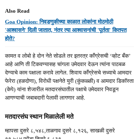
Also Read
Goa Opinion: निवडणुकीच्या काळात लोकांना मोठमोठी
'आश्वासने' दिली जातात, नंतर त्या आश्वासनांची 'पूर्तता' कितपत
होते?
कामत व लोबो हे दोन नेते सोडले तर इतरत्र काँग्रेसची ‘व्होट बँक’
आहे आणि ती टिकवण्यासह चांगला उमेदवार देऊन त्यांना पाठबळ
देण्याचे काम पक्षाला करावे लागेल. शिवाय काँग्रेसचे सध्याचे आमदार
फेरेरा (हळदोणा), विरोधी पक्षनेते युरी (कुंकळ्ळी) व आमदार डिकॉस्ता
(केपे) यांना शेजारील मतदारसंघातील पक्षाचे उमेदवार निवडून
आणण्याची जबाबदारी पेलावी लागणार आहे.
मतदारसंघ स्थान मिळालेली मते
म्हापसा दुसरे ८,५४८,ताळगाव दुसरे ८,१२६, साखळी दुसरे