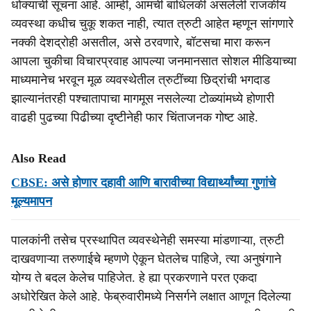
धोक्याची सूचना आहे. आम्ही, आमची बांधिलकी असलेली राजकीय
व्यवस्था कधीच चुकू शकत नाही, त्यात त्रुटी आहेत म्हणून सांगणारे
नक्की देशद्रोही असतील, असे ठरवणारे, बॉटसचा मारा करून
आपला चुकीचा विचारप्रवाह आपल्या जनमानसात सोशल मीडियाच्या
माध्यमानेच भरवून मूळ व्यवस्थेतील त्रुटींच्या छिद्रांची भगदाड
झाल्यानंतरही पश्चातापाचा मागमूस नसलेल्या टोळ्यांमध्ये होणारी
वाढही पुढच्या पिढीच्या दृष्टीनेही फार चिंताजनक गोष्ट आहे.
Also Read
CBSE: असे होणार दहावी आणि बारावीच्या विद्यार्थ्यांच्या गुणांचे
मूल्यमापन
पालकांनी तसेच प्रस्थापित व्यवस्थेनेही समस्या मांडणाऱ्या, त्रुटी
दाखवणाऱ्या तरुणाईचे म्हणणे ऐकून घेतलेच पाहिजे, त्या अनुषंगाने
योग्य ते बदल केलेच पाहिजेत. हे ह्या प्रकरणाने परत एकदा
अधोरेखित केले आहे. फेब्रुवारीमध्ये निसर्गने लक्षात आणून दिलेल्या