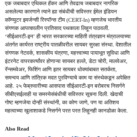
एक जबाबदार एथिकल हॅकर आणि तेवढाच जबाबदार नागरिक
असलेल्या कारणाने त्याने ह्या संबंधीची सविस्तर ईमेल इंडियन
कॉम्प्युटर इमर्जन्सी रिस्पॉन्स टीम (CERT-In) म्हणजेच भारतीय
संगणक आपत्कालीन प्रतिसाद पथकाला लिहून पाठवली.
‘सीईआरटी-इन’ ही भारत सरकारच्या माहिती तंत्रज्ञान मंत्रालयाच्या
अंतर्गत कार्यरत राष्ट्रीय पातळीवरील सायबर सुरक्षा संस्था. देशातील
संगणक नेटवर्क, शासकीय यंत्रणा, महत्त्वाच्या पायाभूत सुविधा आणि
इंटरनेट वापरकर्त्यांवर होणाऱ्या सायबर हल्ले, डेटा चोरी, मालवेअर,
रॅन्समवेअर, फिशिंग आणि इतर सायबर धोक्यांबाबत सतर्कता,
समन्वय आणि तांत्रिक मदत पुरविण्याचे काम या संस्थेकडून अपेक्षित
आहे. २५ फेब्रुवारीच्या आसपास सीईआरटी-इन बरोबरच निसर्गने
सीबीएसईलाही या समस्येसंबंधीची सविस्तर सूचना दिली. खेदाची
गोष्ट म्हणजेया दोन्ही संस्थांनी, का कोण जाणे, पण या अतिशय
महत्वाच्या खुलाशाकडे निसर्गने परत परत लिहूनही कानडोळा केला.
Also Read