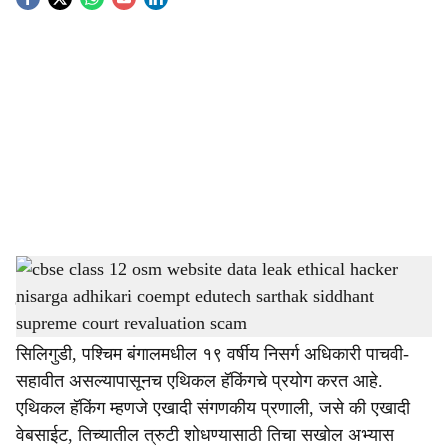
S
o
c
i
a
l
s
cbse
-
Dainik Gomantak
h
संगीता नाईक
a
सिलिगुडी, पश्चिम बंगालमधील १९ वर्षीय निसर्ग अधिकारी पाचवी-
r
सहावीत असल्यापासूनच एथिकल हॅकिंगचे प्रयोग करत आहे.
e
एथिकल हॅकिंग म्हणजे एखादी संगणकीय प्रणाली, जसे की एखादी
वेबसाईट, तिच्यातील त्रुटी शोधण्यासाठी तिचा सखोल अभ्यास