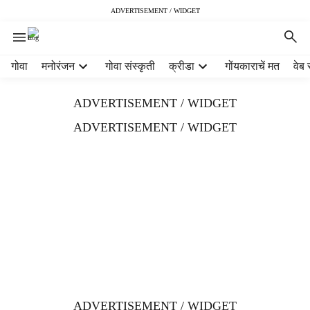
ADVERTISEMENT / WIDGET
H
गोवा
मनोरंजन
गोवा संस्कृती
क्रीडा
गोंयकाराचें मत
वेब 
e
a
ADVERTISEMENT / WIDGET
d
e
ADVERTISEMENT / WIDGET
r
m
e
n
u
i
t
e
m
s
ADVERTISEMENT / WIDGET