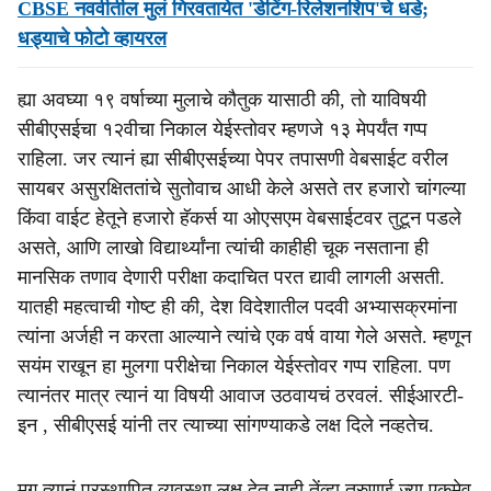
CBSE नववीतील मुलं गिरवतायेत 'डेटिंग-रिलेशनशिप'चे धडे;
धड्याचे फोटो व्हायरल
ह्या अवघ्या १९ वर्षाच्या मुलाचे कौतुक यासाठी की, तो याविषयी
सीबीएसईचा १२वीचा निकाल येईस्तोवर म्हणजे १३ मेपर्यंत गप्प
राहिला. जर त्यानं ह्या सीबीएसईच्या पेपर तपासणी वेबसाईट वरील
सायबर असुरक्षिततांचे सुतोवाच आधी केले असते तर हजारो चांगल्या
किंवा वाईट हेतूने हजारो हॅकर्स या ओएसएम वेबसाईटवर तुटून पडले
असते, आणि लाखो विद्यार्थ्यांना त्यांची काहीही चूक नसताना ही
मानसिक तणाव देणारी परीक्षा कदाचित परत द्यावी लागली असती.
यातही महत्वाची गोष्ट ही की, देश विदेशातील पदवी अभ्यासक्रमांना
त्यांना अर्जही न करता आल्याने त्यांचे एक वर्ष वाया गेले असते. म्हणून
सयंम राखून हा मुलगा परीक्षेचा निकाल येईस्तोवर गप्प राहिला. पण
त्यानंतर मात्र त्यानं या विषयी आवाज उठवायचं ठरवलं. सीईआरटी-
इन , सीबीएसई यांनी तर त्याच्या सांगण्याकडे लक्ष दिले नव्हतेच.
मग त्यानं प्रस्थापित व्यवस्था लक्ष देत नाही तेंव्हा तरुणाई ज्या एकमेव