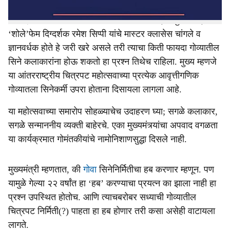
परत एकदा हाती काहीच लागले नाही. आमीर खान, अनुपम खेर,
‘शोले’फेम दिग्दर्शक रमेश सिप्पी यांचे मास्टर क्लासेस चांगले व
ज्ञानवर्धक होते हे जरी खरे असले तरी त्याचा किती फायदा गोव्यातील
सिने कलाकारांना होऊ शकतो हा प्रश्न तिथेच राहिला. मुख्य म्हणजे
या आंतरराष्ट्रीय चित्रपट महोत्सवाच्या प्रत्येक आवृत्तीगणिक
गोव्यातला सिनेकर्मी उपरा होताना दिसायला लागला आहे.
या महोत्सवाच्या समारोप सोहळ्याचेच उदाहरण घ्या; सगळे कलाकार,
सगळे सन्माननीय व्यक्ती बाहेरचे. एका मुख्यमंत्र्यांचा अपवाद वगळता
या कार्यक्रमात गोमंतकीयांचे नामोनिशाणसुद्धा दिसले नाही.
मुख्यमंत्री म्हणतात, की
गोवा
सिनेनिर्मितीचा हब करणार म्हणून. पण
यामुळे गेल्या २२ वर्षांत हा ‘हब’ करण्याचा प्रयत्न का झाला नाही हा
प्रश्न उपस्थित होतोच. आणि त्याचबरोबर सध्याची गोव्यातील
चित्रपट निर्मिती(?) पाहता हा हब होणार तरी कसा असेही वाटायला
लागते.