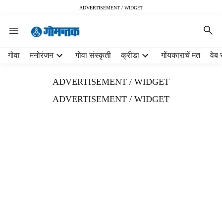
ADVERTISEMENT / WIDGET
H
गोवा
मनोरंजन
गोवा संस्कृती
क्रीडा
गोंयकाराचें मत
वेब 
e
a
ADVERTISEMENT / WIDGET
d
e
ADVERTISEMENT / WIDGET
r
m
e
n
u
i
t
e
m
s