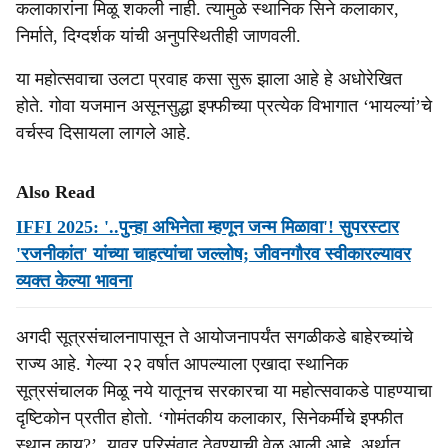
कलाकारांना मिळू शकली नाही. त्यामुळे स्थानिक सिने कलाकार,
निर्माते, दिग्दर्शक यांची अनुपस्थितीही जाणवली.
या महोत्सवाचा उलटा प्रवाह कसा सुरू झाला आहे हे अधोरेखित
होते. गोवा यजमान असूनसुद्धा इफ्फीच्या प्रत्येक विभागात ‘भायल्यां’चे
वर्चस्व दिसायला लागले आहे.
Also Read
IFFI 2025: '..पुन्हा अभिनेता म्हणून जन्म मिळावा'! सुपरस्टार
'रजनीकांत' यांच्या चाहत्यांचा जल्लोष; जीवनगौरव स्वीकारल्यावर
व्यक्त केल्या भावना
अगदी सूत्रसंचालनापासून ते आयोजनापर्यंत सगळीकडे बाहेरच्यांचे
राज्य आहे. गेल्या २२ वर्षात आपल्याला एखादा स्थानिक
सूत्रसंचालक मिळू नये यातूनच सरकारचा या महोत्सवाकडे पाहण्याचा
दृष्टिकोन प्रतीत होतो. ‘गोमंतकीय कलाकार, सिनेकर्मींचे इफ्फीत
स्थान काय?’, यावर परिसंवाद ठेवण्याची वेळ आली आहे. अर्थात