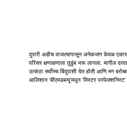
दुपारी अडीच वाजल्यापासून अनेकजण केवळ एकाच हे
परिसर क्षणाक्षणाला तुडुंब भरू लागला. मागील दर
उत्कंठा सर्वोच्च बिंदूपाशी येत होती आणि मग ब
आलिशान ‘बीएमडब्ल्यू’मधून ‘मिस्टर परफेक्शनिस्ट’