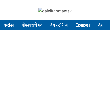
क्रीडा
गोंयकाराचें मत
वेब स्टोरीज
Epaper
देश