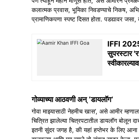
पण त्याहून महान माणूस होते,’ असे आमीरने प्रेमळ
कलात्मक प्रवास, भूमिका निवडण्याचे निकष, अभिने
प्रामाणिकपणा स्पष्ट दिसत होता. पडद्यावर जसा, त
IFFI 2025: 
सुपरस्टार '
स्वीकारल्याव
गोव्याच्या आठवणी अन्‌ ‘डायलॉग’
गोवा माझ्यासाठी नेहमीच खास’, असे आमीर म्हणाला.
चित्रित झालेल्या चित्रपटातील डायलॉग बोलून दाखव
इतनी सुंदर जगह है, की यहां हप्तेभर के लिए आना च