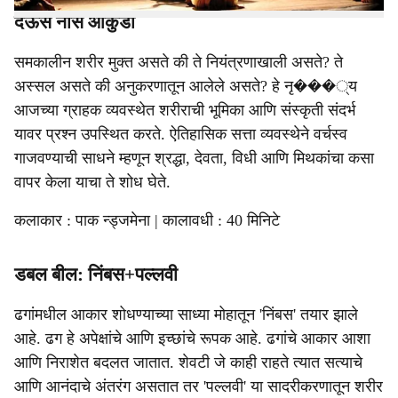
देऊस नोस आकुडी
समकालीन शरीर मुक्त असते की ते नियंत्रणाखाली असते? ते
अस्सल असते की अनुकरणातून आलेले असते? हे नृ���्य
आजच्या ग्राहक व्यवस्थेत शरीराची भूमिका आणि संस्कृती संदर्भ
यावर प्रश्न उपस्थित करते. ऐतिहासिक सत्ता व्यवस्थेने वर्चस्व
गाजवण्याची साधने म्हणून श्रद्धा, देवता, विधी आणि मिथकांचा कसा
वापर केला याचा ते शोध घेते.
कलाकार : पाक न्ड्जमेना | कालावधी : 40 मिनिटे
डबल बील: निंबस+पल्लवी
ढगांमधील आकार शोधण्याच्या साध्या मोहातून 'निंबस' तयार झाले
आहे. ढग हे अपेक्षांचे आणि इच्छांचे रूपक आहे. ढगांचे आकार आशा
आणि निराशेत बदलत जातात. शेवटी जे काही राहते त्यात सत्याचे
आणि आनंदाचे अंतरंग असतात तर 'पल्लवी' या सादरीकरणातून शरीर