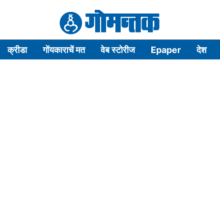
क्रीडा
गोंयकाराचें मत
वेब स्टोरीज
Epaper
देश