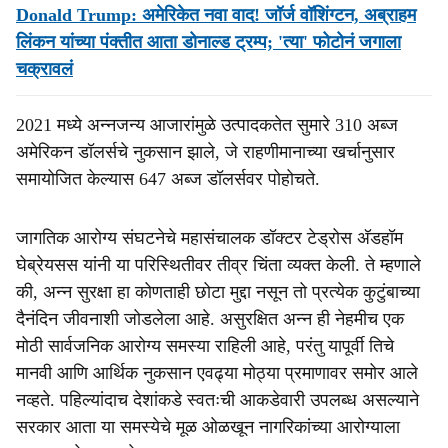
Donald Trump: अमेरिकेत नवा वाद! जॉर्ज वॉशिंग्टन, अब्राहम
लिंकन यांच्या पंक्तीत आता डोनाल्ड ट्रम्प; 'त्या' फोटोनं जगाला
चक्रावलं
2021 मध्ये अन्नजन्य आजारांमुळे उत्पादकतेत सुमारे 310 अब्ज
अमेरिकन डॉलर्सचे नुकसान झाले, जे राहणीमानाच्या खर्चानुसार
समायोजित केल्यास 647 अब्ज डॉलर्सवर पोहोचते.
जागतिक आरोग्य संघटनेचे महासंचालक डॉक्टर टेड्रोस अ‍ॅडहॉम
घेब्रेयसस यांनी या परिस्थितीवर तीव्र चिंता व्यक्त केली. ते म्हणाले
की, अन्न सुरक्षा हा कोणताही छोटा मुद्दा नसून तो प्रत्येक कुटुंबाच्या
दैनंदिन जीवनाशी जोडलेला आहे. असुरक्षित अन्न ही नेहमीच एक
मोठी सार्वजनिक आरोग्य समस्या राहिली आहे, परंतु यापूर्वी तिचे
मानवी आणि आर्थिक नुकसान एवढ्या मोठ्या प्रमाणावर समोर आले
नव्हते. पहिल्यांदाच देशांकडे स्वतःची आकडेवारी उपलब्ध असल्याने
सरकार आता या समस्येचे मूळ ओळखून नागरिकांच्या आरोग्याला