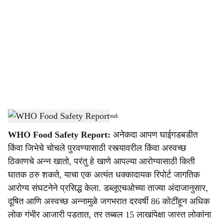
o
c
i
a
l
s
WHO Food Safety Report
-
Dainik Gomantak
h
WHO Food Safety Report:
अनेकदा आपण घाईगडबडीत
a
किंवा जिभेचे चोचले पुरवण्यासाठी रस्त्यावरील किंवा अस्वच्छ
r
ठिकाणचे अन्न खातो, परंतु हे खाणे आपल्या आरोग्यासाठी किती
घातक ठरु शकते, याचा एक अत्यंत धक्कादायक रिपोर्ट जागतिक
e
आरोग्य संघटनेने प्रसिद्ध केला. डब्लूएचओच्या ताज्या अंदाजानुसार,
दूषित आणि अस्वच्छ अन्नामुळे जगभरात दरवर्षी 86 कोटींहून अधिक
लोक गंभीर आजारी पडतात, तर तब्बल 15 लाखांपेक्षा जास्त लोकांना