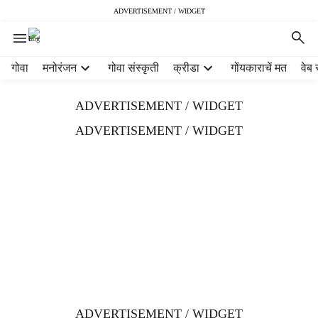
ADVERTISEMENT / WIDGET
H
गोवा
मनोरंजन
गोवा संस्कृती
क्रीडा
गोंयकाराचें मत
वेब 
e
a
ADVERTISEMENT / WIDGET
d
e
ADVERTISEMENT / WIDGET
r
m
e
n
u
i
t
e
m
s
ADVERTISEMENT / WIDGET