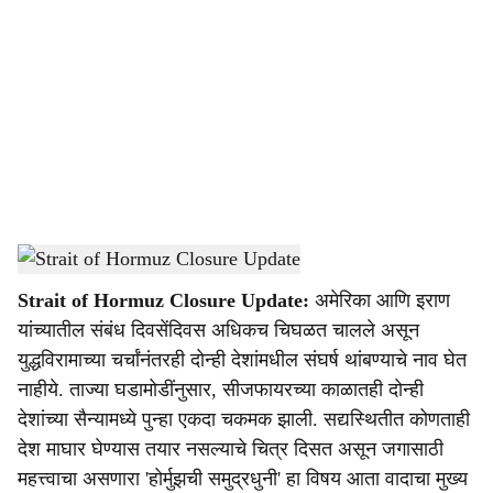
o
c
i
a
l
s
Strait Of Hormuz
-
Dainik Gomantak
h
Strait of Hormuz Closure Update:
अमेरिका आणि इराण
a
यांच्यातील संबंध दिवसेंदिवस अधिकच चिघळत चालले असून
r
युद्धविरामाच्या चर्चांनंतरही दोन्ही देशांमधील संघर्ष थांबण्याचे नाव घेत
नाहीये. ताज्या घडामोडींनुसार, सीजफायरच्या काळातही दोन्ही
e
देशांच्या सैन्यामध्ये पुन्हा एकदा चकमक झाली. सद्यस्थितीत कोणताही
देश माघार घेण्यास तयार नसल्याचे चित्र दिसत असून जगासाठी
महत्त्वाचा असणारा 'होर्मुझची समुद्रधुनी' हा विषय आता वादाचा मुख्य