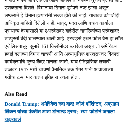
भागात भीषण आग लागली आणि आकाशात काळ्या धुराचे प्रचंड लोट
उसळताना दिसले. विमानाचा ढिगारा पूर्णपणे नष्ट झाला असून
लष्कराने हे विमान हत्यारांनी सज्ज होते की नाही, याबाबत कोणतीही
अधिकृत माहिती दिलेली नाही. मात्र, मदत आणि बचाव कार्याला
प्राधान्य देण्यासाठी या एअरबेसवर बाहेरील नागरिकांच्या प्रवेशावर
तात्पुरती बंदी घालण्यात आली आहे. एडवर्ड्स एअर फोर्स बेस हा लॉस
एंजेलिसपासून सुमारे 161 किलोमीटर उत्तरेला असून तो अमेरिकन
हवाई दलाच्या विमान चाचणी आणि अत्याधुनिक शस्त्रास्त्र विकास
कार्यक्रमांचे मुख्य केंद्र मानला जातो. याच ऐतिहासिक लष्करी
तळावर 1947 मध्ये चाचणी वैमानिक चक येगर यांनी आवाजाच्या
गतीचा टप्पा पार करुन इतिहास रचला होता.
Also Read
Donald Trump: अमेरिकेत नवा वाद! जॉर्ज वॉशिंग्टन, अब्राहम
लिंकन यांच्या पंक्तीत आता डोनाल्ड ट्रम्प; 'त्या' फोटोनं जगाला
चक्रावलं