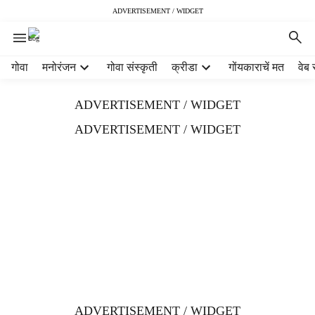
ADVERTISEMENT / WIDGET
H
गोवा
मनोरंजन
गोवा संस्कृती
क्रीडा
गोंयकाराचें मत
वेब 
e
a
ADVERTISEMENT / WIDGET
d
e
ADVERTISEMENT / WIDGET
r
m
e
n
u
i
t
e
m
s
ADVERTISEMENT / WIDGET