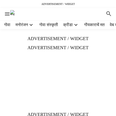
ADVERTISEMENT / WIDGET
H
गोवा
मनोरंजन
गोवा संस्कृती
क्रीडा
गोंयकाराचें मत
वेब 
e
a
ADVERTISEMENT / WIDGET
d
e
ADVERTISEMENT / WIDGET
r
m
e
n
u
i
t
e
m
s
ADVERTISEMENT / WIDGET