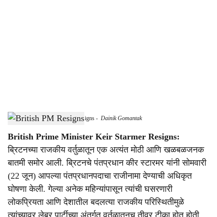
o
c
i
a
l
s
uk prime minister keir starmer resigns
-
Dainik Gomantak
h
British Prime Minister Keir Starmer Resigns:
a
ब्रिटनच्या राजकीय वर्तुळातून एक अत्यंत मोठी आणि खळबळजनक
r
बातमी समोर आली. ब्रिटनचे पंतप्रधान कीर स्टारमर यांनी सोमवारी
(22 जून) आपल्या पंतप्रधानपदाचा राजीनामा देण्याची अधिकृत
e
घोषणा केली. गेल्या अनेक महिन्यांपासून त्यांची घसरणारी
लोकप्रियता आणि देशातील बदलत्या राजकीय परिस्थितीमुळे
त्यांच्यावर लेबर पार्टीच्या अंतर्गत वर्तुळातूनच तीव्र टीका होत होती.