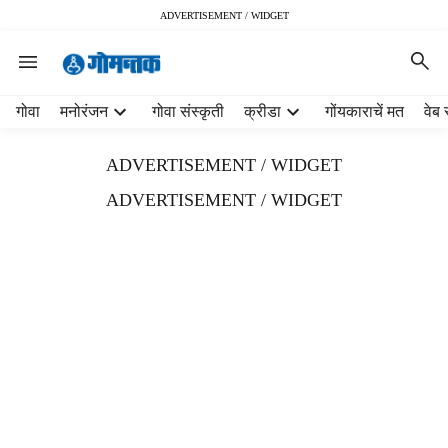
ADVERTISEMENT / WIDGET
H
गोवा
मनोरंजन
गोवा संस्कृती
क्रीडा
गोंयकाराचें मत
वेब 
e
a
ADVERTISEMENT / WIDGET
d
e
ADVERTISEMENT / WIDGET
r
m
e
n
u
i
t
e
m
s