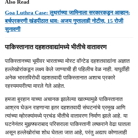
Also Read
Goa Luthra Case: लुथरांच्या जामिनाला सरकारकडून आव्हान;
बर्चप्रकरणी खंडपीठात धाव: अजय गुप्तालाही नोटीस, 15 रोजी
सुनावणी
पाकिस्तानात दहशतवाद्यांमध्ये भीतीचे वातावरण
पाकिस्तानच्या भूमीवर भारताच्या मोस्ट वॉन्टेड दहशतवाद्यांना अज्ञात
हल्लेखोरांकडून लक्ष्य केले जाण्याची ही पहिलीच वेळ नाही. यापूर्वीही
अनेक भारतविरोधी दहशतवादी पाकिस्तानात अशाच प्रकारे
रहस्यमयरीत्या मारले गेले आहेत.
हमजा बुरहान याच्या अचानक झालेल्या खात्म्यामुळे पाकिस्तानात
आश्रय घेऊन राहणाऱ्या इतर दहशतवादी संघटनांचे प्रमुख आणि
त्यांच्या म्होरक्यांमध्ये प्रचंड भीतीचे वातावरण निर्माण झाले आहे. या
घटनेनंतर मुझफ्फराबाद परिसराला पाकिस्तानी लष्कराने वेढा घातला
असून हल्लेखोरांचा शोध घेतला जात आहे, परंतु अद्याप कोणालाही