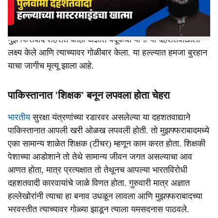
दहशतवादी हल्ल्याचा मुख्य मास्टरमाईंड आणि वॉन्टेड दहशतवादी
'हमजा बुरहान' याचा पाकिस्तानात खात्मा झाला आहे. सूत्रांच्या
माहितीनुसार, पाकिस्तानच्या ताब्यात असलेल्या काश्मीरमधील (PoK)
मुझफ्फराबाद शहरात काही अज्ञात बंदूकधाऱ्यांनी या दहशतवाद्याला
लक्ष्य केले आणि त्याच्यावर गोळीबार केला. या हल्ल्यात हमजा बुरहान
याचा जागीच मृत्यू झाला आहे.
पाकिस्तानात 'शिक्षक' बनून लपवला होता चेहरा
भारतीय
सुरक्षा यंत्रणांच्या रडारवर असलेल्या या दहशतवाद्याने
पाकिस्तानात आपली खरी ओळख लपवली होती. तो मुझफ्फराबादमध्ये
एका सामान्य शाळेत शिक्षक (टीचर) म्हणून काम करत होता. शिक्षकी
पेशाच्या आडोशाने तो तेथे सामान्य जीवन जगत असल्याचा आव
आणत होता, मात्र प्रत्यक्षात तो तेथूनच आपल्या भारतविरोधी
दहशतवादी कारवायांचे जाळे विणत होता. गुरुवारी मात्र अज्ञात
हल्लेखोरांनी त्याचा हा बनाव उधळून लावला आणि मुझफ्फराबादच्या
भरवस्तीत त्याच्यावर गोळ्या झाडून त्याला यमसदनास पाठवले.