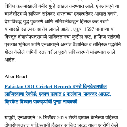
विविध कलमांखाली गंभीर गुन्हे दाखल करण्यात आले. एनआयएने या
चार्जशीटमध्ये हाफिज सईदवर भारताच्या एकात्मतेवर आघात करणे,
देशाविरुद्ध युद्ध पुकारणे आणि सीमेपलीकडून हिंसक कट रचणे
यांसारखे दंडात्मक आरोप लावले आहेत. एकूण 1597 पानांच्या या
विस्तृत दोषारोपपत्रामध्ये पाकिस्तानचा कुटील कट, हाफिज सईदची
प्रत्यक्ष भूमिका आणि एनआयएने अत्यंत वैज्ञानिक व तांत्रिक पद्धतीने
गोळा केलेले जमिनी स्तरावरील पुरावे सविस्तरपणे मांडण्यात आले
आहेत.
Also Read
Pakistan ODI Cricket Record: वनडे क्रिकेटमधील
लाजिरवाणा रेकॉर्ड; एकाच डावात 6 फलंदाज 'डक'वर आऊट,
क्रिकेट विश्वात पाकड्यांची पुन्हा नाचक्की
यापूर्वी, एनआयएने 15 डिसेंबर 2025 रोजी दाखल केलेल्या पहिल्या
दोषारोपपत्रात पाकिस्तानी हँडलर साजिद जट्ट याला आरोपी केले