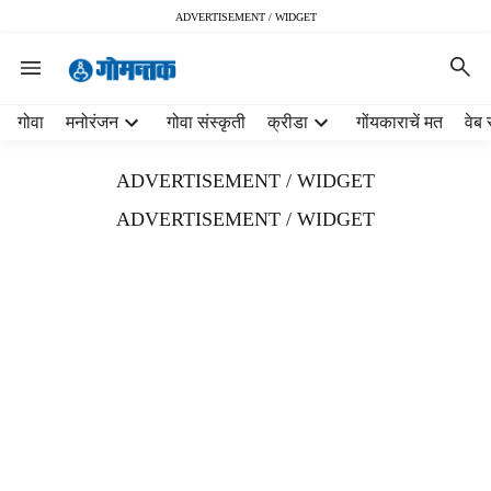
ADVERTISEMENT / WIDGET
H
गोवा
मनोरंजन
गोवा संस्कृती
क्रीडा
गोंयकाराचें मत
वेब 
e
a
ADVERTISEMENT / WIDGET
d
e
ADVERTISEMENT / WIDGET
r
m
e
n
u
i
t
e
m
s