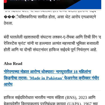
कुख्यात दहशतवादी हाफिज सईद याला मुख्य आरोपी म्हणून
नामनिर्देशित केले. या आत्मघातकी हल्ल्याच्या कटात हाफिज सईद
���ैयक्तिकरित्या सामील होता, असा थेट आरोप एनआयएने
ठेवला.
बंदी घातलेली दहशतवादी संघटना लश्कर-ए-तैयबा आणि तिची विंग 'द
रेजिस्टेंस फ्रंट' यांनी या हल्ल्यात अत्यंत महत्त्वाची भूमिका बजावली
होती आणि या दोन्ही संघटनांवर हाफिज सईदचे पूर्ण नियंत्रण आहे.
Also Read
गोरेपणाच्या मोहात आरोग्य धोक्यात? नागपुरातील 18 महिलांना
किडनीचा त्रास; 'Made in Pakistan' फेअरनेस क्रीमवर गंभीर
आरोप
हाफिज सईदविरोधात भारतीय न्याय संहिता (BNS), 2023 आणि
बेकायदेशीर क्रियाकलाप प्रतिबंधक कायदा (UAPA), 1967 च्या