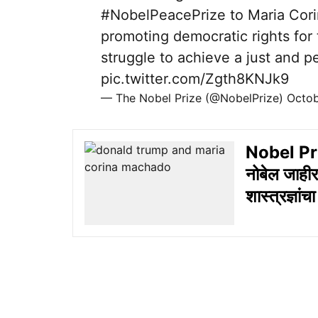
#NobelPeacePrize
to Maria Cori
promoting democratic rights for
struggle to achieve a just and p
pic.twitter.com/Zgth8KNJk9
— The Nobel Prize (@NobelPrize)
Octob
Nobel Pri
नोबेल जाहीर
शास्त्रज्ञांच