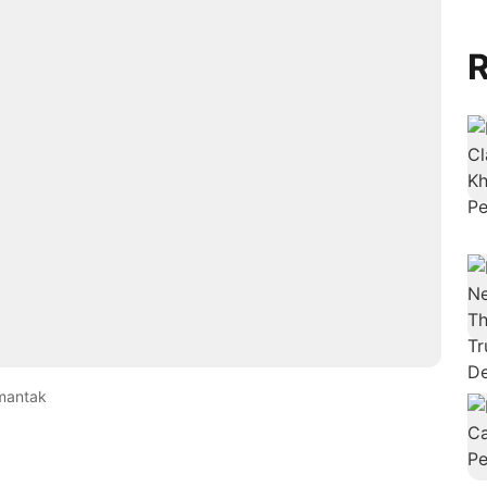
R
mantak