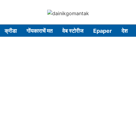
क्रीडा
गोंयकाराचें मत
वेब स्टोरीज
Epaper
देश