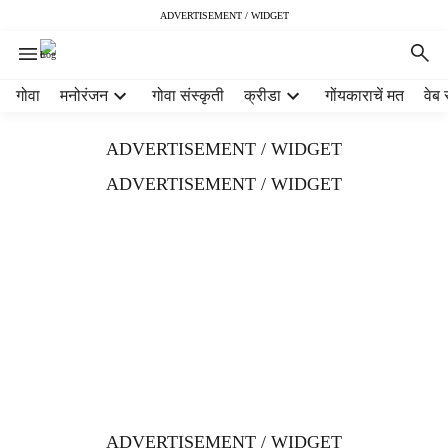
ADVERTISEMENT / WIDGET
H
गोवा
मनोरंजन
गोवा संस्कृती
क्रीडा
गोंयकाराचें मत
वेब 
e
a
ADVERTISEMENT / WIDGET
d
e
ADVERTISEMENT / WIDGET
r
m
e
n
u
i
t
e
m
s
ADVERTISEMENT / WIDGET