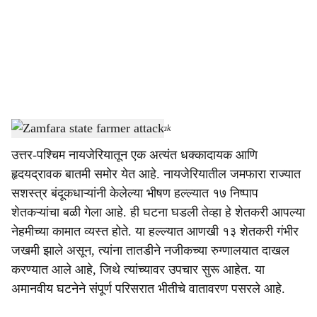
i
a
l
s
Zamfara state farmer attack
-
Dainik Gomantak
h
उत्तर-पश्चिम नायजेरियातून एक अत्यंत धक्कादायक आणि
a
हृदयद्रावक बातमी समोर येत आहे. नायजेरियातील जमफारा राज्यात
r
सशस्त्र बंदूकधाऱ्यांनी केलेल्या भीषण हल्ल्यात १७ निष्पाप
शेतकऱ्यांचा बळी गेला आहे. ही घटना घडली तेव्हा हे शेतकरी आपल्या
e
नेहमीच्या कामात व्यस्त होते. या हल्ल्यात आणखी १३ शेतकरी गंभीर
जखमी झाले असून, त्यांना तातडीने नजीकच्या रुग्णालयात दाखल
करण्यात आले आहे, जिथे त्यांच्यावर उपचार सुरू आहेत. या
अमानवीय घटनेने संपूर्ण परिसरात भीतीचे वातावरण पसरले आहे.