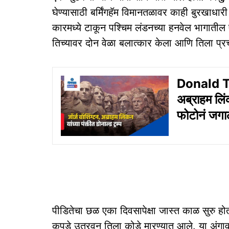
घेण्यासाठी बर्मिंगहॅम विमानतळावर काही बुरखाध
कारमध्ये टाकून पश्चिम लंडनच्या हनवेल भागाती
तिच्यावर दोन वेळा बलात्कार केला आणि तिला प्रच
Donald Tru
अब्राहम लिंक
फोटोनं जगा
पीडितेचा छळ एका दिवसापेक्षा जास्त काळ सुरु ह
कपडे उतरवून तिला कोडे मारण्यात आले. या अंगा