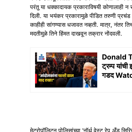
परंतु या धक्कादायक प्रकाराविषयी कोणालाही न स
दिली. या भयंकर प्रकारामुळे पीडित तरुणी प्रचं
काहीही सांगण्यास धजावत नव्हती. मात्र, नंतर तिच्
मदतीमुळे तिने हिंमत दाखवून तक्रार नोंदवली.
Donald Tru
ट्रम्प यांच
गडद Wat
मेट्रोपॉलिटन पोलिसांच्या 'नॉर्थ वेस्ट रेप अँड सिर