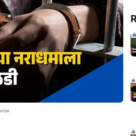
R
antak