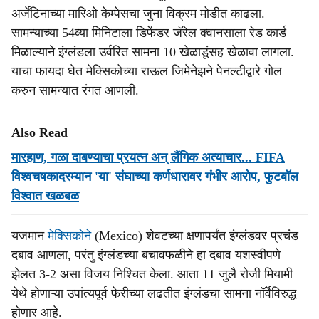
अर्जेंटिनाच्या मारिओ केम्पेसचा जुना विक्रम मोडीत काढला.
सामन्याच्या 54व्या मिनिटाला डिफेंडर जॅरेल क्वानसाला रेड कार्ड
मिळाल्याने इंग्लंडला उर्वरित सामना 10 खेळाडूंसह खेळावा लागला.
याचा फायदा घेत मेक्सिकोच्या राऊल जिमेनेझने पेनल्टीद्वारे गोल
करुन सामन्यात रंगत आणली.
Also Read
मारहाण, गळा दाबण्याचा प्रयत्न अन् लैंगिक अत्याचार... FIFA
विश्वचषकादरम्यान 'या' संघाच्या कर्णधारावर गंभीर आरोप, फुटबॉल
विश्वात खळबळ
यजमान
मेक्सिकोने
(Mexico) शेवटच्या क्षणापर्यंत इंग्लंडवर प्रचंड
दबाव आणला, परंतु इंग्लंडच्या बचावफळीने हा दबाव यशस्वीपणे
झेलत 3-2 असा विजय निश्चित केला. आता 11 जुलै रोजी मियामी
येथे होणाऱ्या उपांत्यपूर्व फेरीच्या लढतीत इंग्लंडचा सामना नॉर्वेविरुद्ध
होणार आहे.