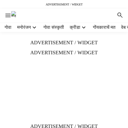
ADVERTISEMENT / WIDGET
H
गोवा
मनोरंजन
गोवा संस्कृती
क्रीडा
गोंयकाराचें मत
वेब 
e
a
ADVERTISEMENT / WIDGET
d
e
ADVERTISEMENT / WIDGET
r
m
e
n
u
i
t
e
m
s
ADVERTISEMENT / WIDGET