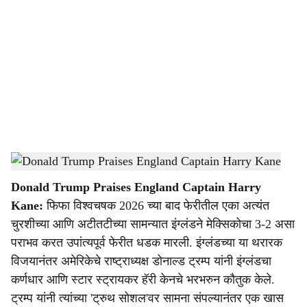
o
c
i
a
l
s
Donald Trump Praises England Captain Harry Kane
-
Dainik Gomantak
h
Donald Trump Praises England Captain Harry
a
Kane:
फिफा विश्वचषक 2026 च्या बाद फेरीतील एका अत्यंत
r
चुरशीच्या आणि अटीतटीच्या सामन्यात इंग्लंडने मेक्सिकोचा 3-2 असा
पराभव करत उपांत्यपूर्व फेरीत धडक मारली. इंग्लंडच्या या थरारक
e
विजयानंतर अमेरिकेचे राष्ट्राध्यक्ष डोनाल्ड ट्रम्प यांनी इंग्लंडचा
कर्णधार आणि स्टार स्ट्रायकर हॅरी केनचे भरभरुन कौतुक केले.
ट्रम्प यांनी त्यांच्या 'ट्रुथ सोशल'वर सामना संपल्यानंतर एक खास