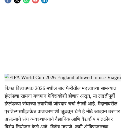
S
o
c
i
a
l
s
FIFA World Cup 2026 England allowed to use Viagra
-
Dainik Gomantak
h
फिफा विश्वचषक 2026 मधील बाद फेरीतील महत्त्वाच्या सामन्यात
a
इंग्लंडचा सामना यजमान मेक्सिकोशी होणार असून, या लढतीपूर्वी
r
इंग्लंडच्या संघाच्या तयारीची जोरदार चर्चा रंगली आहे. मैदानावरील
प्रतिस्पर्ध्यांइतकेच वातावरणाशी जुळवून घेणे हे मोठे आव्हान ठरणार
e
असल्याने संघ व्यवस्थापनाने वैज्ञानिक आणि वैद्यकीय पातळीवर
विशेष नियोजन केले आहे. विशेष म्हणजे, कमी ऑक्सिजनच्या