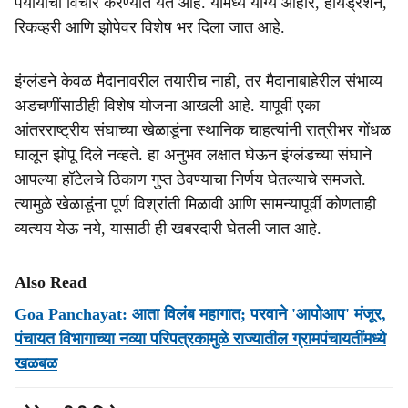
पर्यायांचा विचार करण्यात येत आहे. यामध्ये योग्य आहार, हायड्रेशन,
रिकव्हरी आणि झोपेवर विशेष भर दिला जात आहे.
इंग्लंडने केवळ मैदानावरील तयारीच नाही, तर मैदानाबाहेरील संभाव्य
अडचणींसाठीही विशेष योजना आखली आहे. यापूर्वी एका
आंतरराष्ट्रीय संघाच्या खेळाडूंना स्थानिक चाहत्यांनी रात्रीभर गोंधळ
घालून झोपू दिले नव्हते. हा अनुभव लक्षात घेऊन इंग्लंडच्या संघाने
आपल्या हॉटेलचे ठिकाण गुप्त ठेवण्याचा निर्णय घेतल्याचे समजते.
त्यामुळे खेळाडूंना पूर्ण विश्रांती मिळावी आणि सामन्यापूर्वी कोणताही
व्यत्यय येऊ नये, यासाठी ही खबरदारी घेतली जात आहे.
Also Read
Goa Panchayat: आता विलंब महागात; परवाने 'आपोआप' मंजूर,
पंचायत विभागाच्या नव्या परिपत्रकामुळे राज्यातील ग्रामपंचायतींमध्ये
खळबळ