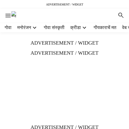
ADVERTISEMENT / WIDGET
H
गोवा
मनोरंजन
गोवा संस्कृती
क्रीडा
गोंयकाराचें मत
वेब 
e
a
ADVERTISEMENT / WIDGET
d
e
ADVERTISEMENT / WIDGET
r
m
e
n
u
i
t
e
m
s
ADVERTISEMENT / WIDGET