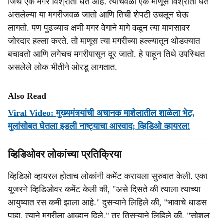
जिथे एक मगर विश्रांती घेत आहे. त्याचवेळी एक माणूस विश्रांती घेत
असलेल्या या मगरीजवळ जातो आणि तिची शेपटी उचलून घेऊ
लागतो. पण पुढच्याच क्षणी मगर वेगाने मागे वळून त्या माणसावर
जोरदार हल्ला करते. तो माणूस त्या मगरीच्या हल्ल्यातून थोडक्यात
बचावतो आणि लगेचच मगरीपासून दूर जातो. हे पाहून तिथे उपस्थित
असलेले लोक भीतीने ओरडू लागतात.
Also Read
Viral Video: मुख्यमंत्र्यांची अचानक माशेलातील शाळेला भेट,
मुलांसोबत घेतला इडली नाष्ट्याचा आस्वाद; व्हिडिओ व्हायरल!
व्हिडिओवर लोकांच्या प्रतिक्रिया
व्हिडिओ व्हायरल होताच लोकांनी कमेंट करायला सुरुवात केली. एका
यूजरने व्हिडिओवर कमेंट केली की, "असे दिसते की त्याला त्याच्या
आयुष्यात रस कमी झाला आहे." दुसऱ्याने लिहिले की, "भावाचे धाडस
पाहा, त्याने मगरीला आव्हान दिले." तर तिसऱ्याने लिहिले की, "सोशल