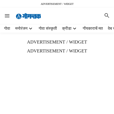
ADVERTISEMENT / WIDGET
H
गोवा
मनोरंजन
गोवा संस्कृती
क्रीडा
गोंयकाराचें मत
वेब 
e
a
ADVERTISEMENT / WIDGET
d
e
ADVERTISEMENT / WIDGET
r
m
e
n
u
i
t
e
m
s