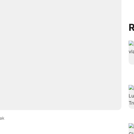
R
tak