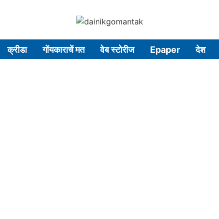
क्रीडा
गोंयकाराचें मत
वेब स्टोरीज
Epaper
देश