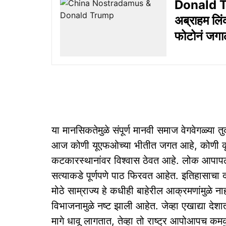
Donald Tru
अब्राहम लिंक
फोटोनं जगा
या मानसिकतेमुळे संपूर्ण मानवी समाज वेगवेगळ्या त
आज कोणी यूएफओच्या भीतीत जगत आहे, कोणी कृत्
कटकारस्थानांवर विश्वास ठेवत आहे. लोक आपापल्
सत्याकडे पूर्णपणे पाठ फिरवत आहेत. इतिहासाचा 
मोठे साम्राज्य हे कधीही बाहेरील आक्रमणांमुळ
विभाजनामुळे नष्ट झाली आहेत. जेव्हा एखाद्या दे
मागे धावू लागतात, तेव्हा तो राष्ट्र आपोआपच क