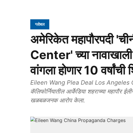
ग्लोबल
अमेरिकेत महापौरपदी 'च
Center' च्या नावाखाली 
वांगला होणार 10 वर्षांची श
Eileen Wang Plea Deal Los Angeles Court
कॅलिफोर्नियातील आर्केडिया शहराच्या महापौर ईलीन
खळबळजनक आरोप केला.