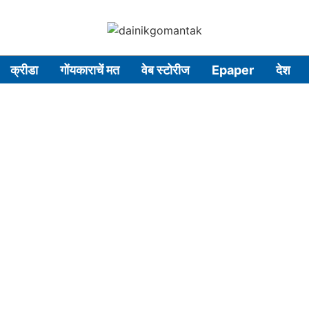
क्रीडा
गोंयकाराचें मत
वेब स्टोरीज
Epaper
देश