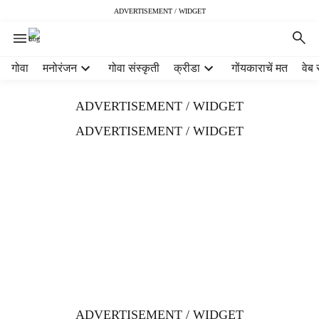
ADVERTISEMENT / WIDGET
H
गोवा
मनोरंजन
गोवा संस्कृती
क्रीडा
गोंयकाराचें मत
वेब 
e
a
ADVERTISEMENT / WIDGET
d
e
ADVERTISEMENT / WIDGET
r
m
e
n
u
i
t
e
m
s
ADVERTISEMENT / WIDGET