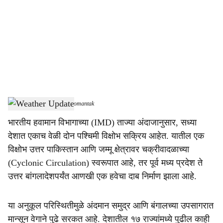
c
i
a
l
s
Weather Update
-
Dainik Gomantak
h
भारतीय हवामान विभागाच्या (IMD) ताज्या अंदाजानुसार, सध्या
a
देशात एकाच वेळी दोन पश्चिमी विक्षोभ सक्रिय आहेत. यातील एक
r
विक्षोभ उत्तर पाकिस्तान आणि जम्मू क्षेत्रावर चक्रीवादळाच्या
(Cyclonic Circulation) स्वरूपात आहे, तर पूर्व मध्य प्रदेश ते
e
उत्तर बांगलादेशपर्यंत आणखी एक हवेचा दाब निर्माण झाला आहे.
या अनुकूल परिस्थितीमुळे अंदमान समुद्र आणि बंगालच्या उपसागरात
मान्सून वेगाने पुढे सरकत आहे. देशातील १७ राज्यांमध्ये पुढील काही