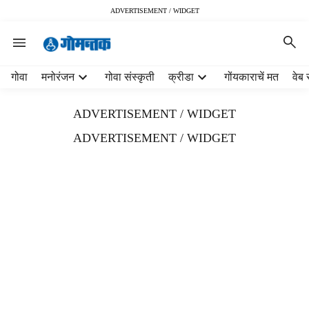
ADVERTISEMENT / WIDGET
H
गोवा
मनोरंजन
गोवा संस्कृती
क्रीडा
गोंयकाराचें मत
वेब 
e
a
ADVERTISEMENT / WIDGET
d
e
ADVERTISEMENT / WIDGET
r
m
e
n
u
i
t
e
m
s