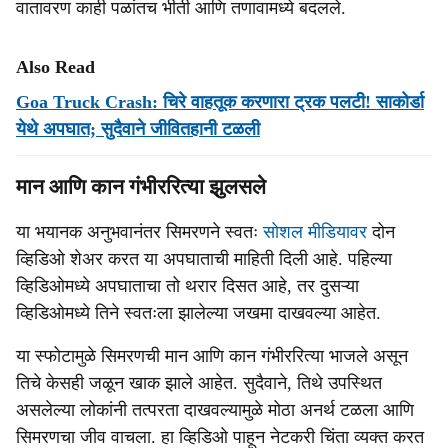
वातावरण काही पळांतच भीती आणि तणावामध्ये बदलले.
Also Read
Goa Truck Crash: चिरे वाहतूक करणारा ट्रक पलटी! साकोर्डा
येथे अपघात; सुदैवाने जीवितहानी टळली
मान आणि कान गंभीररित्या झुलसले
या भयानक अनुभवानंतर सिमरणने स्वतः
सोशल मीडियावर
दोन
व्हिडिओ शेअर करत या अपघाताची माहिती दिली आहे. पहिल्या
व्हिडिओमध्ये अपघाताचा तो थरार दिसत आहे, तर दुसऱ्या
व्हिडिओमध्ये तिने स्वतःला झालेल्या जखमा दाखवल्या आहेत.
या स्फोटामुळे सिमरणची मान आणि कान गंभीररित्या भाजले असून
तिचे केसही जळून खाक झाले आहेत. सुदैवाने, तिथे उपस्थित
असलेल्या लोकांनी तत्परता दाखवल्यामुळे मोठा अनर्थ टळला आणि
सिमरणचा जीव वाचला. हा व्हिडिओ पाहून नेटकरी चिंता व्यक्त करत