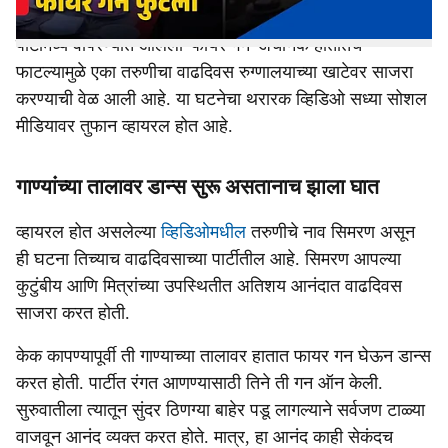
अंगावर काटा आणणारी घटना एका वाढदिवसाच्या पार्टीत घडली आहे.
पार्टीमध्ये वापरण्यात आलेली 'फायर गन' अचानक हातातच
फाटल्यामुळे एका तरुणीचा वाढदिवस रुग्णालयाच्या खाटेवर साजरा
करण्याची वेळ आली आहे. या घटनेचा थरारक व्हिडिओ सध्या सोशल
मीडियावर तुफान व्हायरल होत आहे.
गाण्यांच्या तालावर डान्स सुरू असतानाच झाला घात
व्हायरल होत असलेल्या
व्हिडिओमधील
तरुणीचे नाव सिमरण असून
ही घटना तिच्याच वाढदिवसाच्या पार्टीतील आहे. सिमरण आपल्या
कुटुंबीय आणि मित्रांच्या उपस्थितीत अतिशय आनंदात वाढदिवस
साजरा करत होती.
केक कापण्यापूर्वी ती गाण्याच्या तालावर हातात फायर गन घेऊन डान्स
करत होती. पार्टीत रंगत आणण्यासाठी तिने ती गन ऑन केली.
सुरुवातीला त्यातून सुंदर ठिणग्या बाहेर पडू लागल्याने सर्वजण टाळ्या
वाजवून आनंद व्यक्त करत होते. मात्र, हा आनंद काही सेकंदच