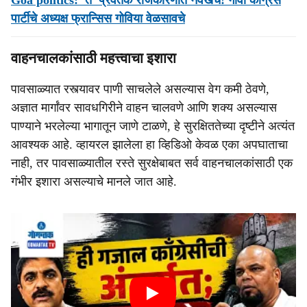
Goa politics: 'ते' प्रवर्तक राजकारणात नवखेच! गोवा काँग्रेस
पार्टीचे अध्यक्ष फ्रान्सिस गोविया वेळसावचे
वाहनचालकांसाठी महत्त्वाचा इशारा
पावसाळ्यात रस्त्यावर पाणी साचलेले असल्यास वेग कमी ठेवणे,
अज्ञात मार्गांवर सावधगिरीने वाहन चालवणे आणि शक्य असल्यास
पाण्याने भरलेल्या भागातून जाणे टाळणे, हे सुरक्षिततेच्या दृष्टीने अत्यंत
आवश्यक आहे. व्हायरल झालेला हा व्हिडिओ केवळ एका अपघाताचा
नाही, तर पावसाळ्यातील रस्ते सुरक्षेबाबत सर्व वाहनचालकांसाठी एक
गंभीर इशारा असल्याचे मानले जात आहे.