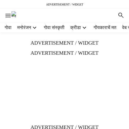
ADVERTISEMENT / WIDGET
H
गोवा
मनोरंजन
गोवा संस्कृती
क्रीडा
गोंयकाराचें मत
वेब 
e
a
ADVERTISEMENT / WIDGET
d
e
ADVERTISEMENT / WIDGET
r
m
e
n
u
i
t
e
m
s
ADVERTISEMENT / WIDGET