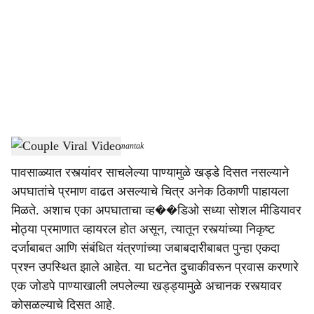
c
i
a
l
s
Couple Viral Video
-
Dainik Gomantak
h
पावसाळ्यात रस्त्यांवर साचलेल्या पाण्यामुळे खड्डे दिसत नसल्याने
a
अपघातांचे प्रमाण वाढत असल्याचे चित्र अनेक ठिकाणी पाहायला
r
मिळते. अशाच एका अपघाताचा व्ह��डिओ सध्या सोशल मीडियावर
मोठ्या प्रमाणात व्हायरल होत असून, त्यातून रस्त्यांच्या निकृष्ट
e
दर्जाबाबत आणि संबंधित यंत्रणांच्या जबाबदारीबाबत पुन्हा एकदा
प्रश्न उपस्थित झाले आहेत. या घटनेत दुचाकीवरून प्रवास करणारे
एक जोडपे पाण्याखाली लपलेल्या खड्ड्यामुळे अचानक रस्त्यावर
कोसळल्याचे दिसत आहे.