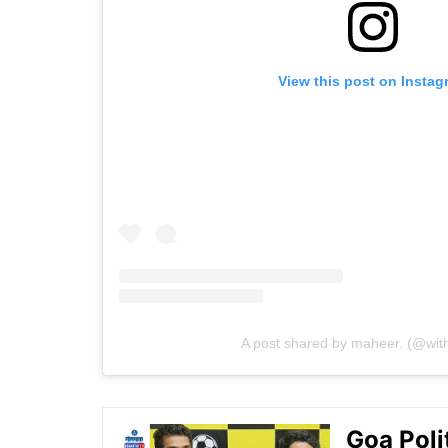
View this post on Instag
A post shared by maheer. (@wi
Goa Politi