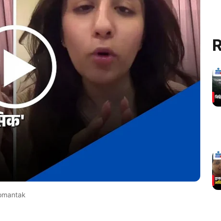
R
Gomantak