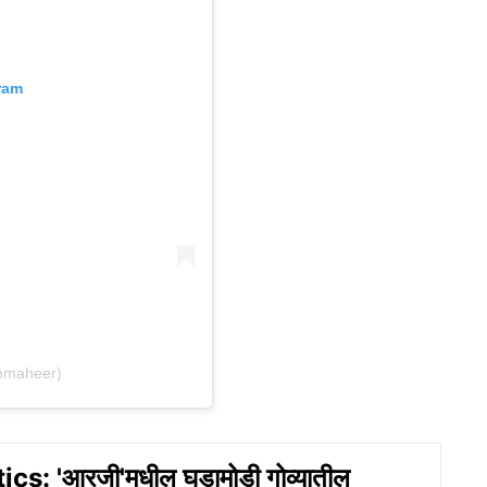
ram
thmaheer)
cs: 'आरजी'मधील घडामोडी गोव्यातील