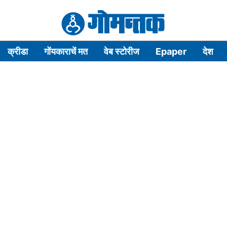
क्रीडा
गोंयकाराचें मत
वेब स्टोरीज
Epaper
देश