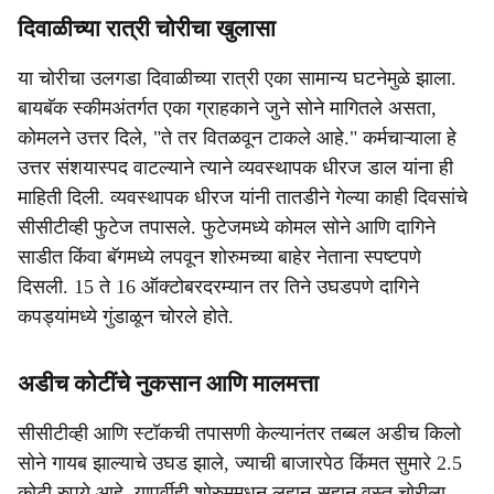
दिवाळीच्या रात्री चोरीचा खुलासा
या चोरीचा उलगडा दिवाळीच्या रात्री एका सामान्य घटनेमुळे झाला.
बायबॅक स्कीमअंतर्गत एका ग्राहकाने जुने सोने मागितले असता,
कोमलने उत्तर दिले, "ते तर वितळवून टाकले आहे." कर्मचाऱ्याला हे
उत्तर संशयास्पद वाटल्याने त्याने व्यवस्थापक धीरज डाल यांना ही
माहिती दिली. व्यवस्थापक धीरज यांनी तातडीने गेल्या काही दिवसांचे
सीसीटीव्ही फुटेज तपासले. फुटेजमध्ये कोमल सोने आणि दागिने
साडीत किंवा बॅगमध्ये लपवून शोरुमच्या बाहेर नेताना स्पष्टपणे
दिसली. 15 ते 16 ऑक्टोबरदरम्यान तर तिने उघडपणे दागिने
कपड्यांमध्ये गुंडाळून चोरले होते.
अडीच कोटींचे नुकसान आणि मालमत्ता
सीसीटीव्ही आणि स्टॉकची तपासणी केल्यानंतर तब्बल अडीच किलो
सोने गायब झाल्याचे उघड झाले, ज्याची बाजारपेठ किंमत सुमारे 2.5
कोटी रुपये आहे. यापूर्वीही शोरुममधून लहान-सहान वस्तू चोरीला