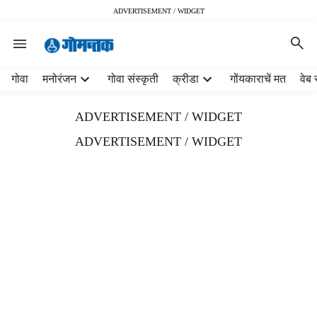
ADVERTISEMENT / WIDGET
H
गोवा
मनोरंजन
गोवा संस्कृती
क्रीडा
गोंयकाराचें मत
वेब 
e
a
ADVERTISEMENT / WIDGET
d
e
ADVERTISEMENT / WIDGET
r
m
e
n
u
i
t
e
m
s