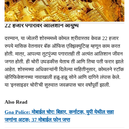
असून शोरुममधील कर्मचारी कोमल श्रीवास्तव हिनेच गेल्या चार
वर्षांत ही चोरी हळू-हळू केली असल्याचे समोर आले.
22 हजार पगारावर आलिशान आयुष्य
दरम्यान, या ज्वेलरी शोरुममध्ये कोमल श्रीवास्तव केवळ 22 हजार
रुपये मासिक वेतनावर बॅक ऑफिस एक्झिक्युटिव्ह म्हणून काम करत
होती. मात्र, आपल्या तुटपुंज्या पगारातही ती अत्यंत आलिशान जीवन
जगत होती. ही चोरी उघडकीस येताच ती आणि तिचा पती फरार झाले
आहेत. शोरुमच्या अधिकाऱ्यांनी दिलेल्या माहितीनुसार, कोमलने स्टॉक
व्हेरिफिकेशनच्या नावाखाली हळू-हळू सोने आणि दागिने लंपास केले.
या 'इनसाइडर चोरी'ची सुरुवात जवळपास चार वर्षांपूर्वी झाली.
Also Read
Goa Police: मोबाईल चोर! बिहार, कर्नाटक, युपी येथील सहा
जणांना अटक; 37 मोबाईल फोन जप्त