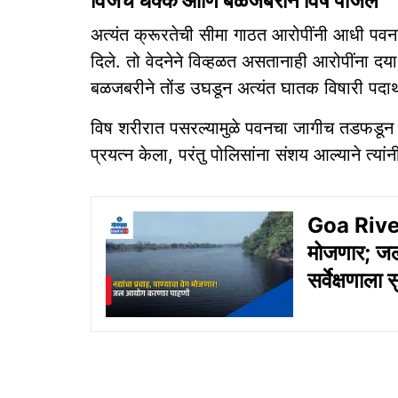
विजेचे धक्के आणि बळजबरीने विष पाजलं
अत्यंत क्रूरतेची सीमा गाठत आरोपींनी आधी पवन
दिले. तो वेदनेने विव्हळत असतानाही आरोपींना दया
बळजबरीने तोंड उघडून अत्यंत घातक विषारी पदार
विष शरीरात पसरल्यामुळे पवनचा जागीच तडफडून मृत्
प्रयत्न केला, परंतु पोलिसांना संशय आल्याने त्या
Goa River S
मोजणार; जल
सर्वेक्षणाला 