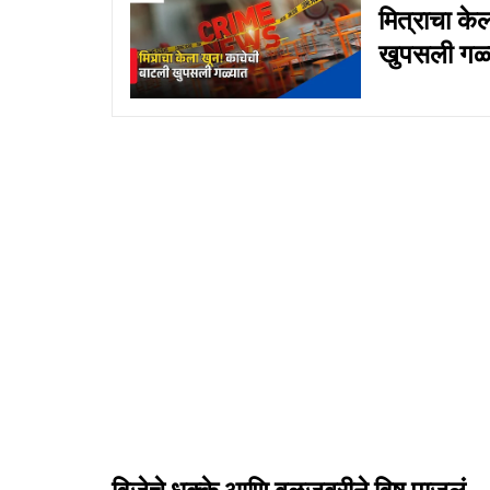
मित्राचा के
खुपसली गळ्