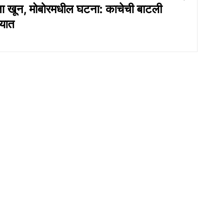
ला खून, मोबोरमधील घटना: काचेची बाटली
यात