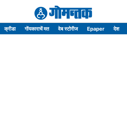
क्रीडा
गोंयकाराचें मत
वेब स्टोरीज
Epaper
देश