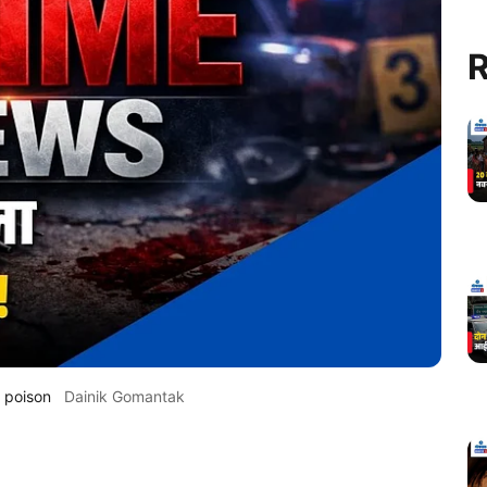
R
k poison
Dainik Gomantak