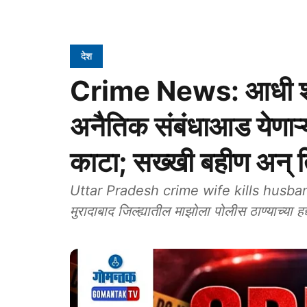
देश
Crime News: आधी शॉक
अनैतिक संबंधाआड येणाऱ्
काटा; सख्खी बहीण अन् त
Uttar Pradesh crime wife kills husband
मुरादाबाद जिल्ह्यातील माझोला पोलीस ठाण्याच्य