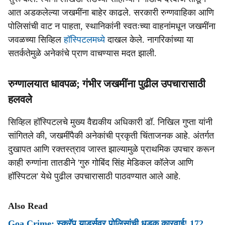
आत अडकलेल्या जखमींना बाहेर काढले. सरकारी रुग्णवाहिका आणि
पोलिसांची वाट न पाहता, स्थानिकांनी स्वतःच्या वाहनांमधून जखमींना
जवळच्या सिव्हिल
हॉस्पिटलमध्ये
दाखल केले. नागरिकांच्या या
सतर्कतेमुळे अनेकांचे प्राण वाचण्यास मदत झाली.
रुग्णालयात धावपळ; गंभीर जखमींना पुढील उपचारासाठी
हलवले
सिव्हिल हॉस्पिटलचे मुख्य वैद्यकीय अधिकारी डॉ. निखिल गुप्ता यांनी
सांगितले की, जखमींपैकी अनेकांची प्रकृती चिंताजनक आहे. अंतर्गत
दुखापत आणि रक्तस्त्राव जास्त झाल्यामुळे प्राथमिक उपचार करून
काही रुग्णांना तातडीने 'गुरु गोबिंद सिंह मेडिकल कॉलेज आणि
हॉस्पिटल' येथे पुढील उपचारासाठी पाठवण्यात आले आहे.
Also Read
Goa Crime: स्क्रॅप यार्ड्सवर पोलिसांची धडक कारवाई! 172