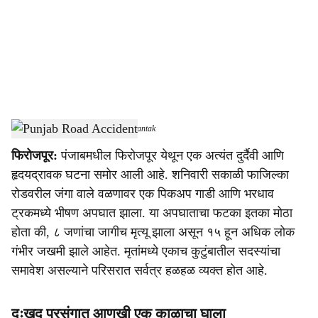
i
a
l
s
Punjab Road Accident
-
Dainik Gomantak
h
फिरोजपूर:
पंजाबमधील फिरोजपूर येथून एक अत्यंत दुर्दैवी आणि
a
हृदयद्रावक घटना समोर आली आहे. शनिवारी सकाळी फाजिल्का
r
रोडवरील जंगा वाले वळणावर एक पिकअप गाडी आणि भरधाव
ट्रकमध्ये भीषण अपघात झाला. या अपघाताचा फटका इतका मोठा
e
होता की, ८ जणांचा जागीच मृत्यू झाला असून १५ हून अधिक लोक
गंभीर जखमी झाले आहेत. मृतांमध्ये एकाच कुटुंबातील सदस्यांचा
समावेश असल्याने परिसरात सर्वत्र हळहळ व्यक्त होत आहे.
दुःखद प्रसंगात आणखी एक काळाचा घाला