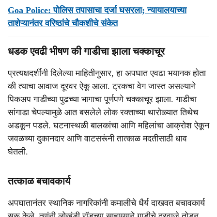
Goa Police: पोलिस तपासाचा दर्जा घसरला; न्यायालयाच्या
ताशेऱ्यानंतर वरिष्ठांचे चौकशीचे संकेत
धडक एवढी भीषण की गाडीचा झाला चक्काचूर
प्रत्यक्षदर्शींनी दिलेल्या माहितीनुसार, हा अपघात एवढा भयानक होता
की त्याचा आवाज दूरवर ऐकू आला. ट्रकचा वेग जास्त असल्याने
पिकअप गाडीच्या पुढच्या भागाचा पूर्णपणे चक्काचूर झाला. गाडीचा
सांगाडा चेपल्यामुळे आत बसलेले लोक रक्ताच्या थारोळ्यात तिथेच
अडकून पडले. घटनास्थळी बालकांचा आणि महिलांचा आक्रोश ऐकून
जवळच्या दुकानदार आणि वाटसरूंनी तात्काळ मदतीसाठी धाव
घेतली.
तत्काळ बचावकार्य
अपघातानंतर स्थानिक नागरिकांनी कमालीचे धैर्य दाखवत बचावकार्य
सुरू केले. त्यांनी लोखंडी रॉडच्या साहाय्याने गाडीचे दरवाजे तोडून