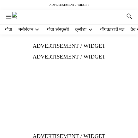
ADVERTISEMENT / WIDGET
H
गोवा
मनोरंजन
गोवा संस्कृती
क्रीडा
गोंयकाराचें मत
वेब 
e
a
ADVERTISEMENT / WIDGET
d
e
ADVERTISEMENT / WIDGET
r
m
e
n
u
i
t
e
m
s
ADVERTISEMENT / WIDGET