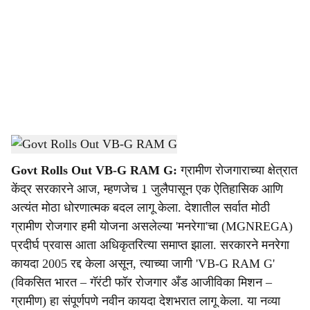
c
i
a
l
s
PM Modi
-
Dainik Gomantak
h
Govt Rolls Out VB-G RAM G:
ग्रामीण रोजगाराच्या क्षेत्रात
a
केंद्र सरकारने आज, म्हणजेच 1 जुलैपासून एक ऐतिहासिक आणि
r
अत्यंत मोठा धोरणात्मक बदल लागू केला. देशातील सर्वात मोठी
ग्रामीण रोजगार हमी योजना असलेल्या 'मनरेगा'चा (MGNREGA)
e
प्रदीर्घ प्रवास आता अधिकृतरित्या समाप्त झाला. सरकारने मनरेगा
कायदा 2005 रद्द केला असून, त्याच्या जागी 'VB-G RAM G'
(विकसित भारत – गॅरंटी फॉर रोजगार अँड आजीविका मिशन –
ग्रामीण) हा संपूर्णपणे नवीन कायदा देशभरात लागू केला. या नव्या