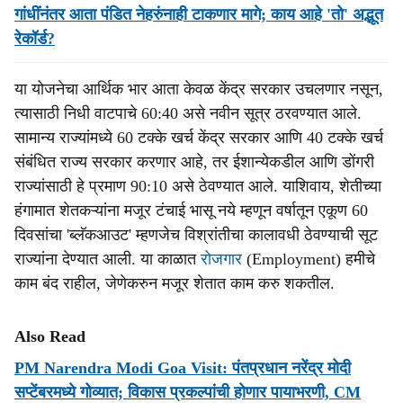
गांधींनंतर आता पंडित नेहरुंनाही टाकणार मागे; काय आहे 'तो' अद्भूत
रेकॉर्ड?
या योजनेचा आर्थिक भार आता केवळ केंद्र सरकार उचलणार नसून,
त्यासाठी निधी वाटपाचे 60:40 असे नवीन सूत्र ठरवण्यात आले.
सामान्य राज्यांमध्ये 60 टक्के खर्च केंद्र सरकार आणि 40 टक्के खर्च
संबंधित राज्य सरकार करणार आहे, तर ईशान्येकडील आणि डोंगरी
राज्यांसाठी हे प्रमाण 90:10 असे ठेवण्यात आले. याशिवाय, शेतीच्या
हंगामात शेतकऱ्यांना मजूर टंचाई भासू नये म्हणून वर्षातून एकूण 60
दिवसांचा 'ब्लॅकआउट' म्हणजेच विश्रांतीचा कालावधी ठेवण्याची सूट
राज्यांना देण्यात आली. या काळात
रोजगार
(Employment) हमीचे
काम बंद राहील, जेणेकरुन मजूर शेतात काम करु शकतील.
Also Read
PM Narendra Modi Goa Visit: पंतप्रधान नरेंद्र मोदी
सप्‍टेंबरमध्‍ये गोव्‍यात; विकास प्रकल्पांची होणार पायाभरणी, CM