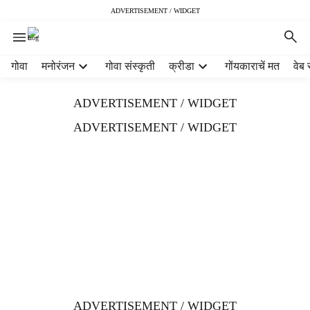
ADVERTISEMENT / WIDGET
H
गोवा
मनोरंजन
गोवा संस्कृती
क्रीडा
गोंयकाराचें मत
वेब 
e
a
ADVERTISEMENT / WIDGET
d
e
ADVERTISEMENT / WIDGET
r
m
e
n
u
i
t
e
m
s
ADVERTISEMENT / WIDGET