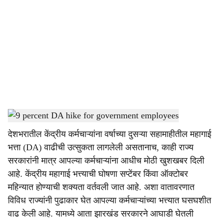
o
c
i
a
l
s
9 percent DA hike for government employees
-
Dainik Gomantak
h
देशभरातील केंद्रीय कर्मचाऱ्यांना वर्षाच्या दुसऱ्या सहामाहीतील महागाई
a
भत्ता (DA) वाढीची उत्सुकता लागलेली असतानाच, काही राज्य
r
सरकारांनी मात्र आपल्या कर्मचाऱ्यांना आधीच मोठी खुशखबर दिली
आहे. केंद्रीय महागाई भत्त्याची घोषणा सप्टेंबर किंवा ऑक्टोबर
e
महिन्यात होण्याची शक्यता वर्तवली जात आहे. अशा वातावरणात
विविध राज्यांनी पुढाकार घेत आपल्या कर्मचाऱ्यांच्या भत्त्यात घसघशीत
वाढ केली आहे. यामध्ये आता झारखंड सरकारने आघाडी घेतली