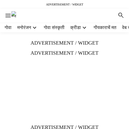
ADVERTISEMENT / WIDGET
H
गोवा
मनोरंजन
गोवा संस्कृती
क्रीडा
गोंयकाराचें मत
वेब 
e
a
ADVERTISEMENT / WIDGET
d
e
ADVERTISEMENT / WIDGET
r
m
e
n
u
i
t
e
m
s
ADVERTISEMENT / WIDGET