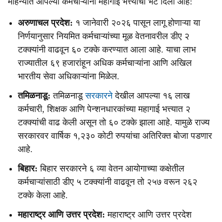
महिन्यात आपल्या कर्मचाऱ्यांना महागाई भत्त्याची भेट दिली आहे:
अरुणाचल प्रदेश:
१ जानेवारी २०२६ पासून लागू होणाऱ्या या
निर्णयानुसार नियमित कर्मचाऱ्यांच्या मूळ वेतनावरील डीए २
टक्क्यांनी वाढवून ६० टक्के करण्यात आला आहे. याचा लाभ
राज्यातील ६९ हजारांहून अधिक कर्मचाऱ्यांना आणि अखिल
भारतीय सेवा अधिकाऱ्यांना मिळेल.
तमिळनाडू:
तमिळनाडू
सरकारने
देखील आपल्या १६ लाख
कर्मचारी, शिक्षक आणि पेन्शनधारकांच्या महागाई भत्त्यात २
टक्क्यांची वाढ केली असून तो ६० टक्के झाला आहे. यामुळे राज्य
सरकारवर वार्षिक १,२३० कोटी रुपयांचा अतिरिक्त बोजा पडणार
आहे.
बिहार:
बिहार सरकारने ६ व्या वेतन आयोगाच्या कक्षेतील
कर्मचाऱ्यांसाठी डीए ५ टक्क्यांनी वाढवून तो २५७ वरून २६२
टक्के केला आहे.
महाराष्ट्र आणि उत्तर प्रदेश:
महाराष्ट्र आणि उत्तर प्रदेश