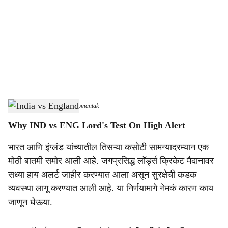
c
i
a
l
s
India vs England
-
Dainik Gomantak
h
Why IND vs ENG Lord's Test On High Alert
a
भारत आणि इंग्लंड यांच्यातील तिसऱ्या कसोटी सामन्यादरम्यान एक
r
मोठी बातमी समोर आली आहे. जगप्रसिद्ध लॉर्ड्स क्रिकेट मैदानावर
e
सध्या हाय अलर्ट जाहीर करण्यात आला असून सुरक्षेची कडक
व्यवस्था लागू करण्यात आली आहे. या निर्णयामागे नेमकं कारण काय
जाणून घेऊया.