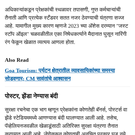
अधिकाऱ्यांकडून प्रेक्षकांची स्थळावर तपासणी, गुप्त कर्मचाऱ्यांची
तैनाती आणि प्रत्येक स्टँडवर सतत नजर ठेवण्याची यंत्रणा सज्ज
आहे. यामागील मुख्य कारण म्हणजे 2023 च्या अ‍ॅशेस दरम्यान "जस्ट
स्टॉप ऑइल" चळवळीतील एका निषेधकर्त्याने मैदानात घुसून नारिंगी
रंग फेकून खेळात व्यत्यय आणला होता.
Also Read
Goa Tourism: पर्यटन क्षेत्रातील व्यावसायिकांच्या समस्या
सोडवणार; CM सावंतांचे आश्वासन
पोस्टर, झेंडा नेण्यास बंदी
सुरक्षा रचनेचा एक भाग म्हणून प्रेक्षकांना कोणतेही बॅनर्स, पोस्टर्स वा
झेंडे स्टेडियममध्ये आणण्यास बंदी घालण्यात आली आहे. तसेच,
पॅव्हेलियनजवळील खेळाडूंसाठी अतिरिक्त सुरक्षा यंत्रणा तैनात
करण्यात आली आहे, जेणेकरून कोणताही अनुचित प्रकार घडू नये.