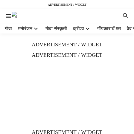
ADVERTISEMENT / WIDGET
H
गोवा
मनोरंजन
गोवा संस्कृती
क्रीडा
गोंयकाराचें मत
वेब 
e
a
ADVERTISEMENT / WIDGET
d
e
ADVERTISEMENT / WIDGET
r
m
e
n
u
i
t
e
m
s
ADVERTISEMENT / WIDGET