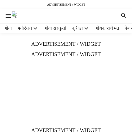
ADVERTISEMENT / WIDGET
H
गोवा
मनोरंजन
गोवा संस्कृती
क्रीडा
गोंयकाराचें मत
वेब 
e
a
ADVERTISEMENT / WIDGET
d
e
ADVERTISEMENT / WIDGET
r
m
e
n
u
i
t
e
m
s
ADVERTISEMENT / WIDGET