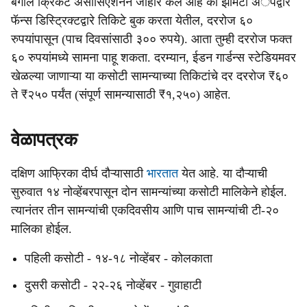
बंगाल क्रिकेट असोसिएशनने जाहीर केले आहे की झोमॅटो अॅपद्वारे
फॅन्स डिस्ट्रिक्टद्वारे तिकिटे बुक करता येतील, दररोज ६०
रुपयांपासून (पाच दिवसांसाठी ३०० रुपये). आता तुम्ही दररोज फक्त
६० रुपयांमध्ये सामना पाहू शकता. दरम्यान, ईडन गार्डन्स स्टेडियमवर
खेळल्या जाणाऱ्या या कसोटी सामन्याच्या तिकिटांचे दर दररोज ₹६०
ते ₹२५० पर्यंत (संपूर्ण सामन्यासाठी ₹१,२५०) आहेत.
वेळापत्रक
दक्षिण आफ्रिका दीर्घ दौऱ्यासाठी
भारतात
येत आहे. या दौऱ्याची
सुरुवात १४ नोव्हेंबरपासून दोन सामन्यांच्या कसोटी मालिकेने होईल.
त्यानंतर तीन सामन्यांची एकदिवसीय आणि पाच सामन्यांची टी-२०
मालिका होईल.
पहिली कसोटी - १४-१८ नोव्हेंबर - कोलकाता
दुसरी कसोटी - २२-२६ नोव्हेंबर - गुवाहाटी