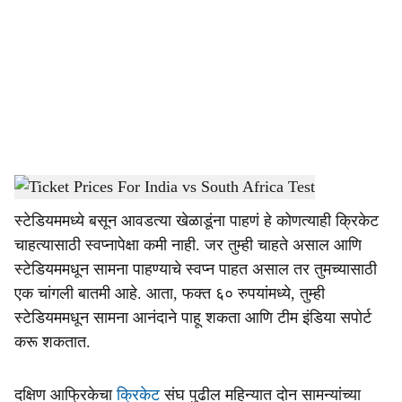
c
i
a
l
s
Ticket Prices For India vs South Africa Test
-
Dainik Gomantak
h
स्टेडियममध्ये बसून आवडत्या खेळाडूंना पाहणं हे कोणत्याही क्रिकेट
a
चाहत्यासाठी स्वप्नापेक्षा कमी नाही. जर तुम्ही चाहते असाल आणि
r
स्टेडियममधून सामना पाहण्याचे स्वप्न पाहत असाल तर तुमच्यासाठी
एक चांगली बातमी आहे. आता, फक्त ६० रुपयांमध्ये, तुम्ही
e
स्टेडियममधून सामना आनंदाने पाहू शकता आणि टीम इंडिया सपोर्ट
करू शकतात.
दक्षिण आफ्रिकेचा
क्रिकेट
संघ पुढील महिन्यात दोन सामन्यांच्या