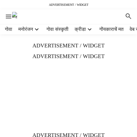
ADVERTISEMENT / WIDGET
H
गोवा
मनोरंजन
गोवा संस्कृती
क्रीडा
गोंयकाराचें मत
वेब 
e
a
ADVERTISEMENT / WIDGET
d
e
ADVERTISEMENT / WIDGET
r
m
e
n
u
i
t
e
m
s
ADVERTISEMENT / WIDGET