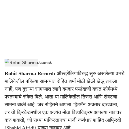
c
i
a
l
s
Rohit Sharma
-
Dainik Gomantak
h
Rohit Sharma Record:
ऑस्ट्रेलियाविरुद्ध सुरु असलेल्या वनडे
a
मालिकेतील पहिल्या सामन्यात रोहित शर्मा मोठी खेळी खेळू शकला
r
नाही, पण दुसऱ्या सामन्यात त्याने दमदार फलंदाजी करत फॉर्ममध्ये
परतण्याचे संकेत दिले. आता या मालिकेतील तिसरा आणि शेवटचा
e
सामना बाकी आहे. जर रोहितने आपला 'हिटमॅन' अवतार दाखवला,
तर तो क्रिकेटमधील एक अत्यंत मोठा विश्वविक्रम आपल्या नावावर
करु शकतो, जो सध्या पाकिस्तानचा माजी कर्णधार शाहिद आफ्रिदी
(Shahid Afridi) याच्या नावावर आहे.