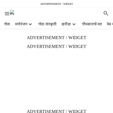
ADVERTISEMENT / WIDGET
H
गोवा
मनोरंजन
गोवा संस्कृती
क्रीडा
गोंयकाराचें मत
वेब 
e
a
ADVERTISEMENT / WIDGET
d
e
ADVERTISEMENT / WIDGET
r
m
e
n
u
i
t
e
m
s
ADVERTISEMENT / WIDGET