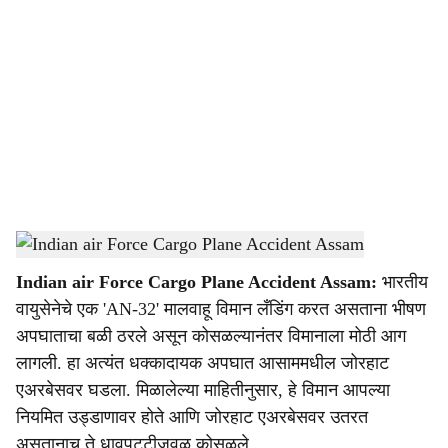
o
c
i
a
l
s
Indian Airforce Aircraft Crash
-
Dainik Gomantak
h
Indian air Force Cargo Plane Accident Assam:
भारतीय
a
वायुसेनेचे एक 'AN-32' मालवाहू विमान लँडिंग करत असताना भीषण
r
अपघाताचा बळी ठरले असून कोसळल्यानंतर विमानाला मोठी आग
लागली. हा अत्यंत धक्कादायक अपघात आसाममधील जोरहाट
e
एअरबेसवर घडला. मिळालेल्या माहितीनुसार, हे विमान आपल्या
नियमित उड्डाणावर होते आणि जोरहाट एअरबेसवर उतरत
असतानाच ते धावपट्टीजवळ कोसळले.