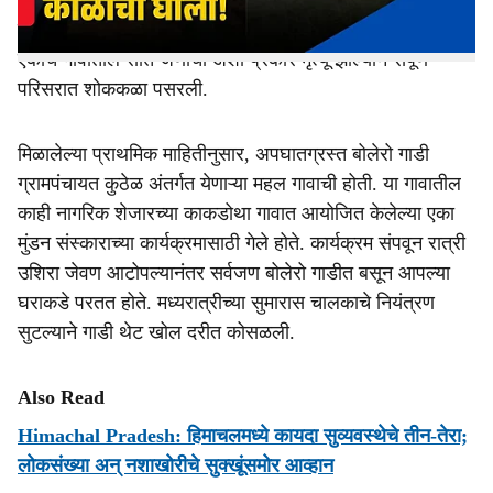
चक्काचूर झाला असून, गाडीतील सात जणांचा जागीच मृत्यू झाला.
मृतांमध्ये तीन महिला आणि तीन पुरुषांचा प्रामुख्याने समावेश आहे.
एकाच गावातील सात जणांचा अशा प्रकारे मृत्यू झाल्याने संपूर्ण
परिसरात शोककळा पसरली.
मिळालेल्या प्राथमिक माहितीनुसार, अपघातग्रस्त बोलेरो गाडी
ग्रामपंचायत कुठेळ अंतर्गत येणाऱ्या महल गावाची होती. या गावातील
काही नागरिक शेजारच्या काकडोथा गावात आयोजित केलेल्या एका
मुंडन संस्काराच्या कार्यक्रमासाठी गेले होते. कार्यक्रम संपवून रात्री
उशिरा जेवण आटोपल्यानंतर सर्वजण बोलेरो गाडीत बसून आपल्या
घराकडे परतत होते. मध्यरात्रीच्या सुमारास चालकाचे नियंत्रण
सुटल्याने गाडी थेट खोल दरीत कोसळली.
Also Read
Himachal Pradesh: हिमाचलमध्ये कायदा सुव्यवस्थेचे तीन-तेरा;
लोकसंख्या अन् नशाखोरीचे सुक्खूंसमोर आव्हान