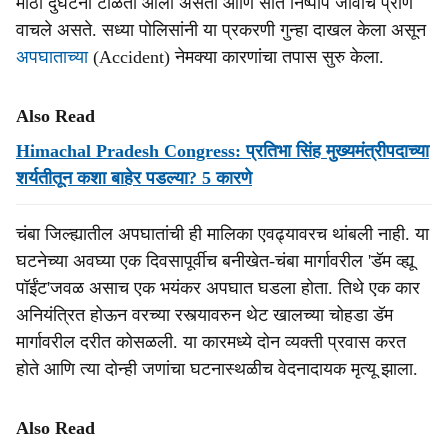
मोठी दुर्घटना टाळता आली असती आणि सात निष्पाप जीवांचे प्राण
वाचले असते. सध्या पोलिसांनी या प्रकरणी गुन्हा दाखल केला असून
अपघाताच्या
(Accident) नेमक्या कारणांचा तपास सुरु केला.
Also Read
Himachal Pradesh Congress: प्रतिभा सिंह मुख्यमंत्रीपदाच्या
शर्यतीतून कशा बाहेर पडल्या? 5 कारणे
चंबा जिल्ह्यातील अपघातांची ही मालिका एवढ्यावरच थांबली नाही. या
घटनेच्या अवघ्या एक दिवसापूर्वीच बनीखेत-चंबा मार्गावरील 'डॅम व्ह्यू
पॉईंट'जवळ असाच एक भयंकर अपघात घडला होता. तिथे एक कार
अनियंत्रित होऊन वरच्या रस्त्यावरुन थेट खालच्या चोहडा डॅम
मार्गावरील दरीत कोसळली. या कारमध्ये दोन व्यक्ती प्रवास करत
होते आणि त्या दोन्ही जणांचा घटनास्थळीच वेदनादायक मृत्यू झाला.
Also Read