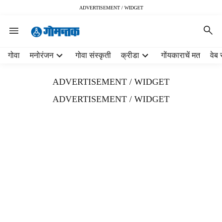
ADVERTISEMENT / WIDGET
H
गोवा
मनोरंजन
गोवा संस्कृती
क्रीडा
गोंयकाराचें मत
वेब 
e
a
ADVERTISEMENT / WIDGET
d
e
ADVERTISEMENT / WIDGET
r
m
e
n
u
i
t
e
m
s