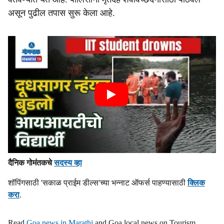
असून पुढील तपास सुरू केला आहे.
दैनिक गोमंतकचे
सदस्य व्हा
शॉपिंगसाठी 'सकाळ प्राईम डील्स'च्या भन्नाट ऑफर्स पाहण्यासाठी
क्लिक
करा
.
Read
Goa news in Marathi
and Goa local news on Tourism,