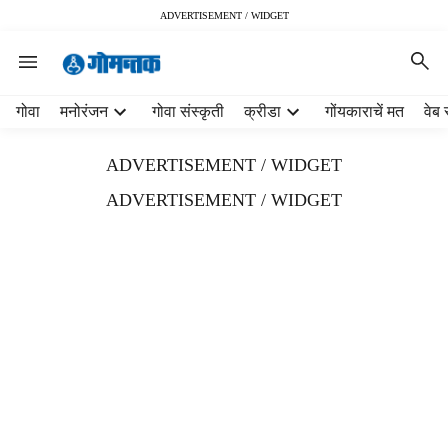
ADVERTISEMENT / WIDGET
H
गोवा
मनोरंजन
गोवा संस्कृती
क्रीडा
गोंयकाराचें मत
वेब 
e
a
ADVERTISEMENT / WIDGET
d
e
ADVERTISEMENT / WIDGET
r
m
e
n
u
i
t
e
m
s