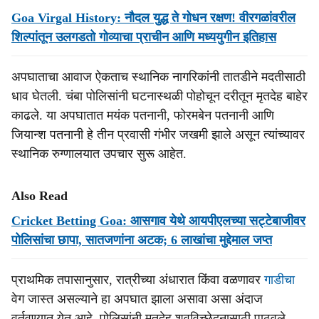
Goa Virgal History: नौदल युद्ध ते गोधन रक्षण! वीरगळांवरील
शिल्पांतून उलगडतो गोव्याचा प्राचीन आणि मध्ययुगीन इतिहास
अपघाताचा आवाज ऐकताच स्थानिक नागरिकांनी तातडीने मदतीसाठी
धाव घेतली. चंबा पोलिसांनी घटनास्थळी पोहोचून दरीतून मृतदेह बाहेर
काढले. या अपघातात मयंक पतनानी, फोरमबेन पतनानी आणि
जियान्श पतनानी हे तीन प्रवासी गंभीर जखमी झाले असून त्यांच्यावर
स्थानिक रुग्णालयात उपचार सुरू आहेत.
Also Read
Cricket Betting Goa: आसगाव येथे आयपीएलच्या सट्टेबाजीवर
पोलिसांचा छापा, सातजणांना अटक; 6 लाखांचा मुद्देमाल जप्त
प्राथमिक तपासानुसार, रात्रीच्या अंधारात किंवा वळणावर
गाडीचा
वेग जास्त असल्याने हा अपघात झाला असावा असा अंदाज
वर्तवण्यात येत आहे. पोलिसांनी मृतदेह शवविच्छेदनासाठी पाठवले