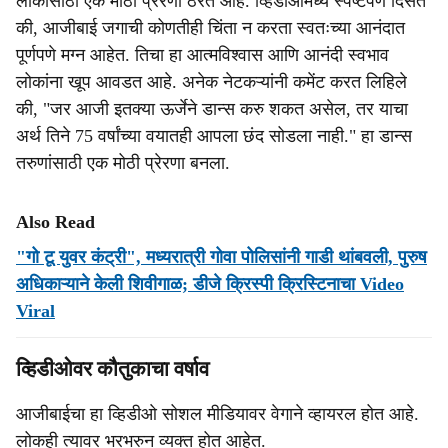
लोकांसाठी एक मोठी प्रेरणा ठरत आहे. व्हिडीओमध्ये स्पष्टपणे दिसते
की, आजीबाई जगाची कोणतीही चिंता न करता स्वतःच्या आनंदात
पूर्णपणे मग्न आहेत. तिचा हा आत्मविश्वास आणि आनंदी स्वभाव
लोकांना खूप आवडत आहे. अनेक नेटकऱ्यांनी कमेंट करत लिहिले
की, "जर आजी इतक्या ऊर्जेने डान्स करु शकत असेल, तर याचा
अर्थ तिने 75 वर्षांच्या वयातही आपला छंद सोडला नाही." हा डान्स
तरुणांसाठी एक मोठी प्रेरणा बनला.
Also Read
"गो टू युवर कंट्री", मध्यरात्री गोवा पोलिसांनी गाडी थांबवली, पुरुष
अधिकाऱ्याने केली शिवीगाळ; डीजे क्रिस्पी क्रिस्टिनाचा Video
Viral
व्हिडीओवर कौतुकाचा वर्षाव
आजीबाईचा हा व्हिडीओ सोशल मीडियावर वेगाने व्हायरल होत आहे.
लोकही त्यावर भरभरुन व्यक्त होत आहेत.