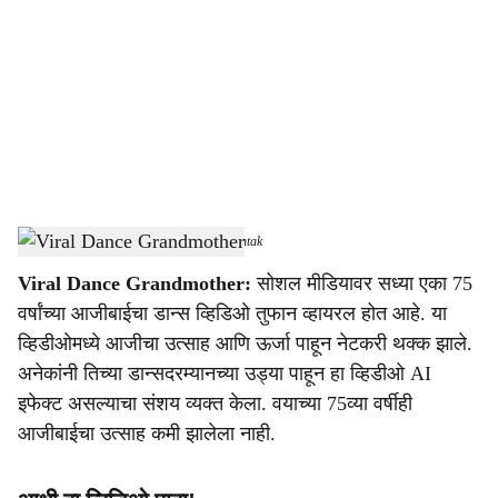
c
i
a
l
s
Viral Dance Grandmother
-
Dainik Gomantak
h
Viral Dance Grandmother:
सोशल मीडियावर सध्या एका 75
a
वर्षांच्या आजीबाईचा डान्स व्हिडिओ तुफान व्हायरल होत आहे. या
r
व्हिडीओमध्ये आजीचा उत्साह आणि ऊर्जा पाहून नेटकरी थक्क झाले.
अनेकांनी तिच्या डान्सदरम्यानच्या उड्या पाहून हा व्हिडीओ AI
e
इफेक्ट असल्याचा संशय व्यक्त केला. वयाच्या 75व्या वर्षीही
आजीबाईचा उत्साह कमी झालेला नाही.