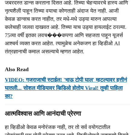
जबरदस्त डान्स करताना दिसत आहे. तिच्या चेहऱ्यावरचे हास्य आणि
नृत्यशैली पाहून तिच्या वयाचा कोणताही अंदाज येत नाही. आजी
केवळ डान्सच करत नाहीत, तर मधे-मधे उड्या मारुन आपल्या
कलेचाही जलवा दाखवत आहे. तिच्या याच उड्या हायलाईट ठरल्या.
75व्या वर्षी इतका लवच���कपणा आणि सहजता पाहून यूजर्स
आश्चर्य व्यक्त करत आहेत. त्यामुळेच अनेकजण हा व्हिडीओ AI
तंत्रज्ञानाची कमाल असल्याचे म्हणत आहेत.
Also Read
VIDEO: गजराजाची स्टाईल! 'भाऊ टोपी घाल' म्हटल्यावर हत्तीनं
घातली... सोशल मीडियावर व्हिडिओ होतोय Viral! तुम्ही पाहिला
का?
आत्मविश्वास आणि आनंदाची प्रेरणा
हा व्हिडीओ केवळ मनोरंजक नाही, तर तो सर्व वयोगटातील