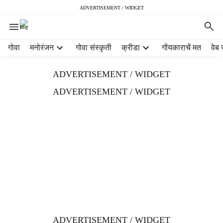
ADVERTISEMENT / WIDGET
H
गोवा
मनोरंजन
गोवा संस्कृती
क्रीडा
गोंयकाराचें मत
वेब 
e
a
ADVERTISEMENT / WIDGET
d
e
ADVERTISEMENT / WIDGET
r
m
e
n
u
i
t
e
m
s
ADVERTISEMENT / WIDGET