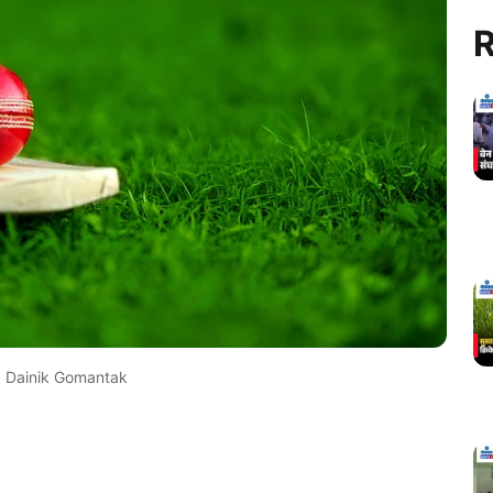
R
Dainik Gomantak