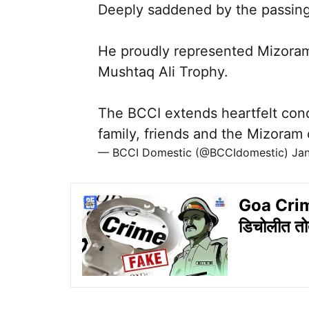
Deeply saddened by the passing
He proudly represented Mizoram
Mushtaq Ali Trophy.
The BCCI extends heartfelt cond
family, friends and the Mizoram
— BCCI Domestic (@BCCIdomestic)
Jan
Goa Crime: 
डिचोलीत तोत