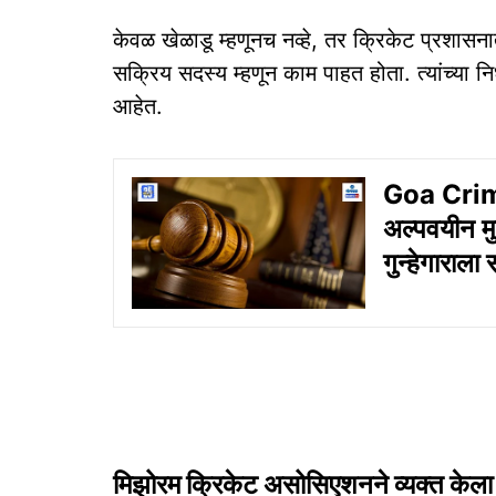
केवळ खेळाडू म्हणूनच नव्हे, तर क्रिकेट प्रशासनातह
सक्रिय सदस्य म्हणून काम पाहत होता. त्यांच्या निध
आहेत.
Goa Crime:
अल्पवयीन मु
गुन्हेगाराला
मिझोरम क्रिकेट असोसिएशनने व्यक्त केल