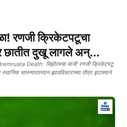
ळा! रणजी क्रिकेटपटूचा
तर छातीत दुखू लागले अन्...
emruata Death: मिझोरमचा माजी रणजी क्रिकेटपटू
थानिक सामन्यादरम्यान हृदयविकाराच्या तीव्र झटक्याने