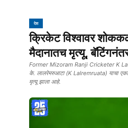
देश
क्रिकेट विश्वावर शोकक
मैदानातच मृत्यू, बॅटिंगनं
Former Mizoram Ranji Cricketer K Lalr
के. लालरेमरुआटा (K Lalremruata) याचा एका स्
मृत्यू झाला आहे.