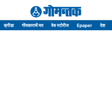
क्रीडा
गोंयकाराचें मत
वेब स्टोरीज
Epaper
देश