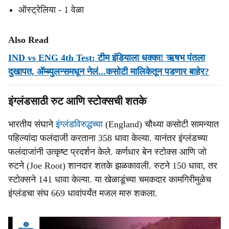
ऑस्ट्रेलिया - 1 वेळा
Also Read
IND vs ENG 4th Test: टीम इंडियाला धक्का! ऋषभ पंतला
दुखापत, अ‍ॅम्ब्युलन्समधून नेलं...कसोटी मालिकेतून पडणार बाहेर?
इंग्लंडसाठी रुट आणि स्टोक्सची शतके
भारतीय संघाने
इंग्लंडविरुद्धच्या
(England) चौथ्या कसोटी सामन्यात
पहिल्यांदा फलंदाजी करताना 358 धावा केल्या. यानंतर इंग्लंडच्या
फलंदाजांनी उत्कृष्ट प्रदर्शन केले. कर्णधार बेन स्टोक्स आणि जो
रुटने (Joe Root) शानदार शतके झळकावली. रुटने 150 धावा, तर
स्टोक्सने 141 धावा केल्या. या खेळाडूंच्या चमकदार कामगिरीमुळेच
इंग्लंडचा संघ 669 धावांपर्यंत मजल मारु शकला.