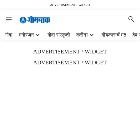
ADVERTISEMENT / WIDGET
H
गोवा
मनोरंजन
गोवा संस्कृती
क्रीडा
गोंयकाराचें मत
वेब 
e
a
ADVERTISEMENT / WIDGET
d
e
ADVERTISEMENT / WIDGET
r
m
e
n
u
i
t
e
m
s